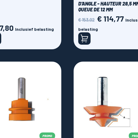
D'ANGLE - HAUTEUR 28,5 MM
QUEUE DE 12 MM
€ 114,77
Normale
Prijs
€ 153,02
Inclus
prijs
37,80
Inclusief belasting
belasting
PROMO
PRO