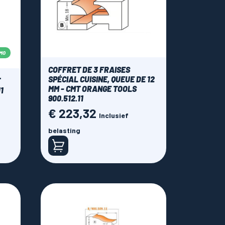
MO
COFFRET DE 3 FRAISES
SPÉCIAL CUISINE, QUEUE DE 12
T
MM - CMT ORANGE TOOLS
1
900.512.11
€ 223,32
Prijs
Inclusief
belasting