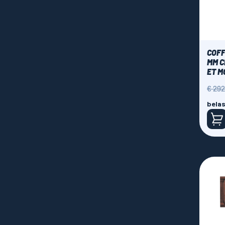
COFF
MM C
ET M
Norm
€ 292
prijs
belas