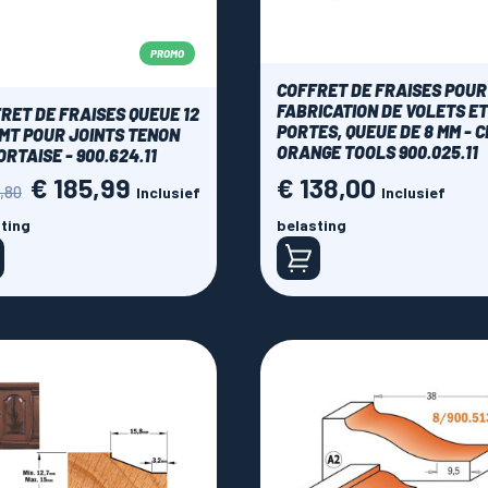
PROMO
COFFRET DE FRAISES POUR
FABRICATION DE VOLETS ET
RET DE FRAISES QUEUE 12
PORTES, QUEUE DE 8 MM - 
MT POUR JOINTS TENON
ORANGE TOOLS 900.025.11
ORTAISE - 900.624.11
€ 185,99
€ 138,00
ale
Prijs
Prijs
,80
Inclusief
Inclusief
ting
belasting