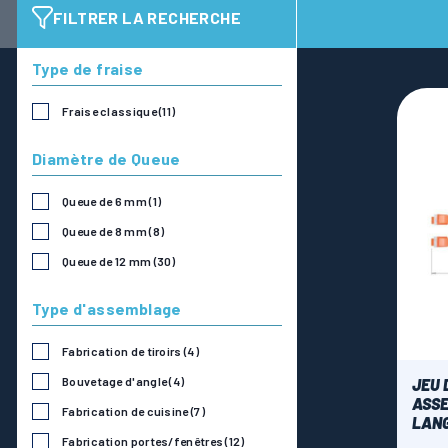
FILTRER LA RECHERCHE
Type de fraise
Fraise classique
(11)
Diamètre de Queue
Queue de 6 mm
(1)
Queue de 8 mm
(8)
Queue de 12 mm
(30)
Type d'assemblage
Fabrication de tiroirs
(4)
Bouvetage d'angle
(4)
JEU 
ASSE
Fabrication de cuisine
(7)
LANG
Fabrication portes/fenêtres
(12)
Norm