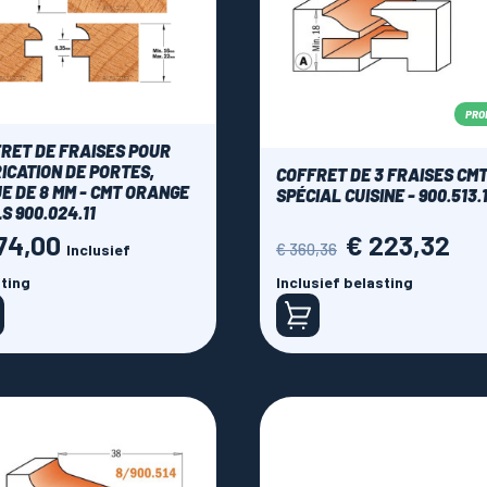
PRO
RET DE FRAISES POUR
ICATION DE PORTES,
COFFRET DE 3 FRAISES CM
E DE 8 MM - CMT ORANGE
SPÉCIAL CUISINE - 900.513.1
S 900.024.11
174,00
€ 223,32
Normale
Prijs
€ 360,36
Inclusief
prijs
ting
Inclusief belasting