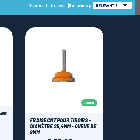
41 produits trouvés
Sorteer op:
RELEVANTIE
PROMO
AGE
FRAISE CMT POUR TIROIRS -
DIAMÈTRE 25,4MM - QUEUE DE
8MM
Normale
Prijs