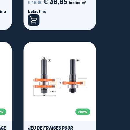
€ 38,95
€ 49,19
Inclusief
prijs
ting
belasting
MO
PROMO
AGE
JEU DE FRAISES POUR