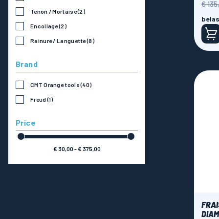
€ 135
prijs
Tenon / Mortaise
(2)
belas
Encollage
(2)
Rainure / Languette
(8)
Brand
CMT Orange tools
(40)
Freud
(1)
Price
€ 30,00 - € 375,00
FRAI
DIAM