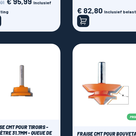
€ 95,99
,01
Inclusief
€ 82,80
Prijs
ting
Inclusief belas
PRO
SE CMT POUR TIROIRS -
ÈTRE 31.7MM - QUEUE DE
FRAISE CMT POUR BOUVET