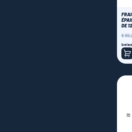
FRAI
ÉPAI
DE 1
Norm
€ 99,
prijs
belas