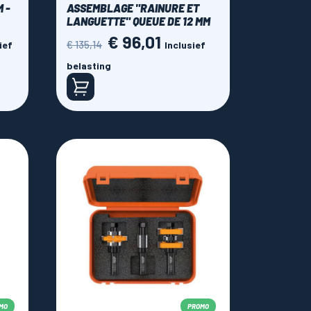
 -
ASSEMBLAGE "RAINURE ET
LANGUETTE" QUEUE DE 12 MM
€ 96,01
Normale
Prijs
€ 135,14
ief
Inclusief
prijs
belasting
MO
PROMO