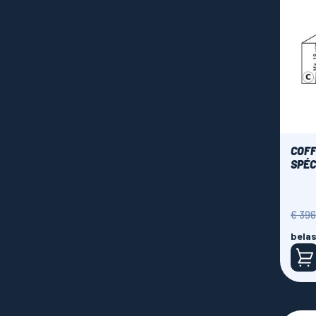
COFF
SPÉC
Norm
€ 396
prijs
belas