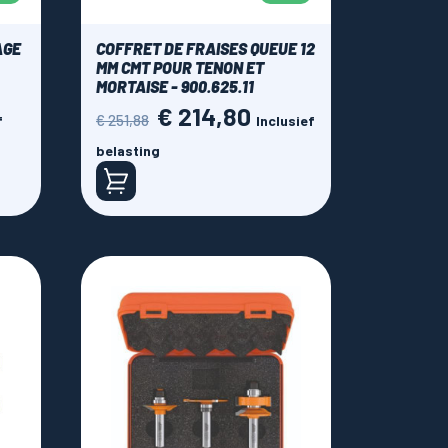
AGE
COFFRET DE FRAISES QUEUE 12
MM CMT POUR TENON ET
MORTAISE - 900.625.11
€ 214,80
Normale
Prijs
€ 251,88
f
Inclusief
prijs
belasting