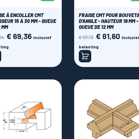
SE À ENCOLLER CMT
FRAISE CMT POUR BOUVET
SSEUR 15 À 30 MM - QUEUE
D'ANGLE - HAUTEUR 19 MM -
2 MM
QUEUE DE 12 MM
€ 69,36
€ 81,60
ale
Prijs
Normale
Prijs
24
€ 117,73
Inclusief
Inclusie
prijs
ting
belasting