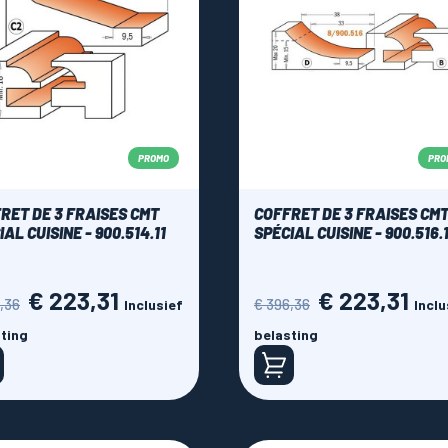
PROMO
PRO
RET DE 3 FRAISES CMT
COFFRET DE 3 FRAISES CM
IAL CUISINE - 900.514.11
SPÉCIAL CUISINE - 900.516.1
€ 223,31
€ 223,31
ale
Prijs
Normale
Prijs
,36
€ 396,36
Inclusief
Inclu
prijs
ting
belasting