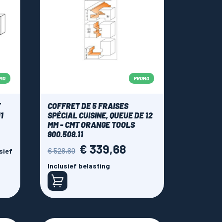
MO
PROMO
T
COFFRET DE 5 FRAISES
1
SPÉCIAL CUISINE, QUEUE DE 12
MM - CMT ORANGE TOOLS
900.509.11
€ 339,68
Normale
Prijs
€ 528,60
sief
prijs
Inclusief belasting