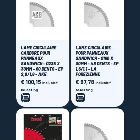
LAME CIRCULAIRE
LAME CIRCULAIRE
CARBURE POUR
POUR PANNEAUX
PANNEAUX
SANDWICH - Ø160 X
SANDWICH - Ø235 X
30MM - 48 DENTS - EP
30MM - 60 DENTS - EP
1,6/1,1 - LA
2,0/1,6 - AKE
FOREZIENNE
€ 100,15
€ 87,78
Prijs
Prijs
Inclusief
Inclusief
belasting
belasting