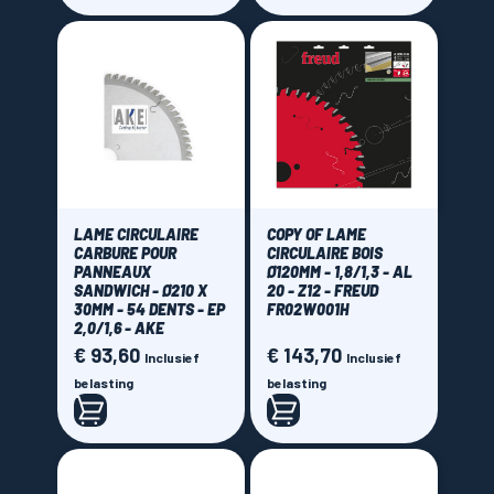
LAME CIRCULAIRE
COPY OF LAME
CARBURE POUR
CIRCULAIRE BOIS
PANNEAUX
Ø120MM - 1,8/1,3 - AL
SANDWICH - Ø210 X
20 - Z12 - FREUD
30MM - 54 DENTS - EP
FR02W001H
2,0/1,6 - AKE
€ 93,60
€ 143,70
Prijs
Prijs
Inclusief
Inclusief
belasting
belasting