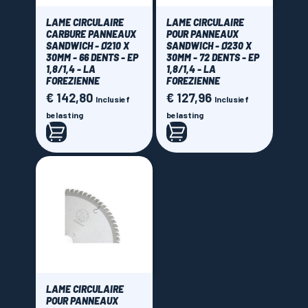
LAME CIRCULAIRE
LAME CIRCULAIRE
CARBURE PANNEAUX
POUR PANNEAUX
SANDWICH - Ø210 X
SANDWICH - Ø230 X
30MM - 66 DENTS - EP
30MM - 72 DENTS - EP
1,8/1,4 - LA
1,8/1,4 - LA
FOREZIENNE
FOREZIENNE
€ 142,80
€ 127,96
Prijs
Prijs
Inclusief
Inclusief
belasting
belasting
LAME CIRCULAIRE
POUR PANNEAUX