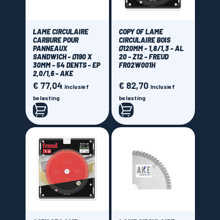
LAME CIRCULAIRE
COPY OF LAME
CARBURE POUR
CIRCULAIRE BOIS
PANNEAUX
Ø120MM - 1,8/1,3 - AL
SANDWICH - Ø190 X
20 - Z12 - FREUD
30MM - 54 DENTS - EP
FR02W001H
2,0/1,6 - AKE
€ 77,04
€ 82,70
Prijs
Prijs
Inclusief
Inclusief
belasting
belasting