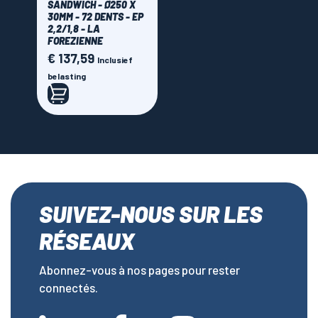
SANDWICH - Ø250 X
30MM - 72 DENTS - EP
2,2/1,8 - LA
FOREZIENNE
€ 137,59
Prijs
Inclusief
belasting
SUIVEZ-NOUS SUR LES
RÉSEAUX
Abonnez-vous à nos pages pour rester
connectés.