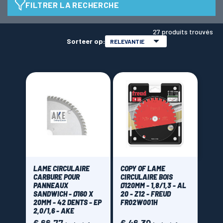
FILTRER LA RECHERCHE
Diamètre de lame
LAMES SCIES RUBAN
27 produits trouvés
Sorteer op:
RELEVANTIE
alésage de lame
Epaisseur
1,6 mm
(2)
1,8 mm
(2)
LAME CIRCULAIRE
COPY OF LAME
2 mm
(12)
CARBURE POUR
CIRCULAIRE BOIS
PANNEAUX
Ø120MM - 1,8/1,3 - AL
2,2 mm
(6)
SANDWICH - Ø160 X
20 - Z12 - FREUD
20MM - 42 DENTS - EP
FR02W001H
2,4 mm
(2)
2,0/1,6 - AKE
2,6 mm
(2)
Prijs
Prijs