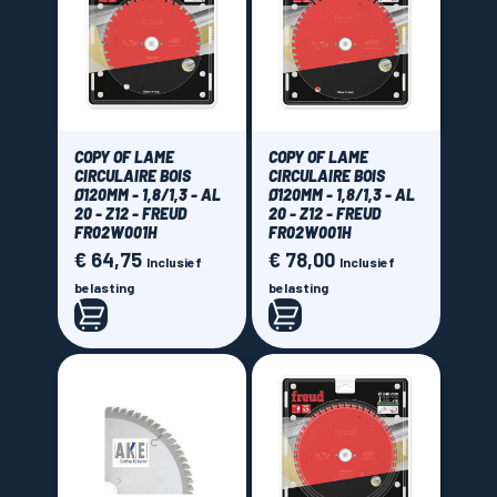
COPY OF LAME
COPY OF LAME
CIRCULAIRE BOIS
CIRCULAIRE BOIS
Ø120MM - 1,8/1,3 - AL
Ø120MM - 1,8/1,3 - AL
20 - Z12 - FREUD
20 - Z12 - FREUD
FR02W001H
FR02W001H
€ 64,75
€ 78,00
Prijs
Prijs
Inclusief
Inclusief
belasting
belasting