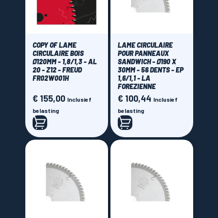
COPY OF LAME
LAME CIRCULAIRE
CIRCULAIRE BOIS
POUR PANNEAUX
Ø120MM - 1,8/1,3 - AL
SANDWICH - Ø190 X
20 - Z12 - FREUD
30MM - 56 DENTS - EP
FR02W001H
1,6/1,1 - LA
FOREZIENNE
€ 155,00
€ 100,44
Prijs
Prijs
Inclusief
Inclusief
belasting
belasting