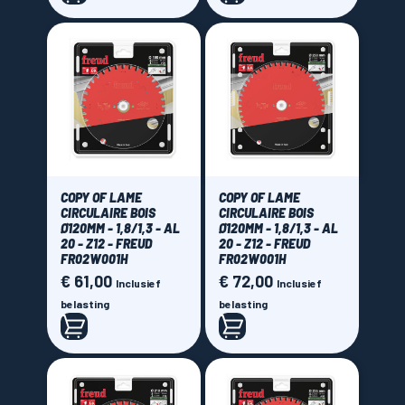
Brand
AKE
(12)
Freud
(10)
MFLS La Forezienne
(5)
Price
COPY OF LAME
COPY OF LAME
CIRCULAIRE BOIS
CIRCULAIRE BOIS
€ 45,00 - € 165,00
Ø120MM - 1,8/1,3 - AL
Ø120MM - 1,8/1,3 - AL
20 - Z12 - FREUD
20 - Z12 - FREUD
FR02W001H
FR02W001H
€ 61,00
€ 72,00
Prijs
Prijs
Inclusief
Inclusief
belasting
belasting