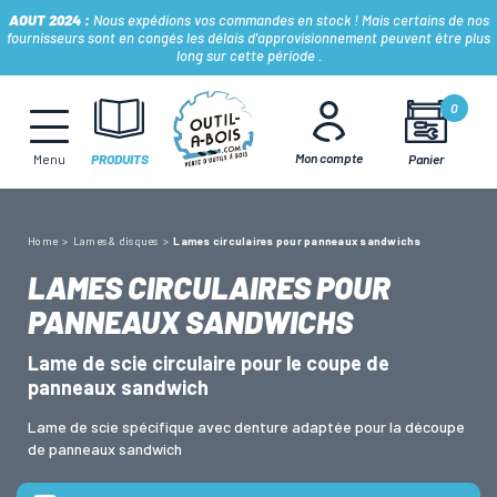
AOUT 2024 :
Nous expédions vos commandes en stock ! Mais certains de nos
fournisseurs sont en congés les délais d'approvisionnement peuvent être plus
long sur cette période .
MÈCHES, FRAISES & FORETS
0
Mon compte
Panier
Menu
PRODUITS
LAMES & DISQUES
Home
Lames & disques
Lames circulaires pour panneaux sandwichs
CONSOMMABLES
LAMES CIRCULAIRES POUR
PANNEAUX SANDWICHS
OUTILS À MAIN
Lame de scie circulaire pour le coupe de
panneaux sandwich
OUTILS DE TOUPIE
Lame de scie spécifique avec denture adaptée pour la découpe
de panneaux sandwich
FERS & PLAQUETTES