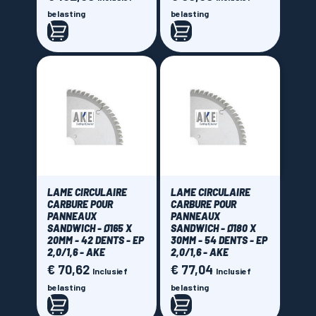
belasting
belasting
LAME CIRCULAIRE
LAME CIRCULAIRE
CARBURE POUR
CARBURE POUR
PANNEAUX
PANNEAUX
SANDWICH - Ø165 X
SANDWICH - Ø180 X
20MM - 42 DENTS - EP
30MM - 54 DENTS - EP
2,0/1,6 - AKE
2,0/1,6 - AKE
€ 70,62
€ 77,04
Prijs
Prijs
Inclusief
Inclusief
belasting
belasting