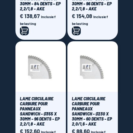
30MM - 84 DENTS - EP
30MM - 96 DENTS - EP
2,2/1,8 - AKE
2,2/1,8 - AKE
€ 138,67
€ 154,08
Prijs
Prijs
Inclusief
Inclusief
belasting
belasting
LAME CIRCULAIRE
LAME CIRCULAIRE
CARBURE POUR
CARBURE POUR
PANNEAUX
PANNEAUX
SANDWICH - Ø355 X
SANDWICH - Ø230 X
30MM - 96 DENTS - EP
30MM - 60 DENTS - EP
2,2/1,8 - AKE
2,0/1,6 - AKE
€ 152,60
€ 88,60
Prijs
Prijs
Inclusief
Inclusief