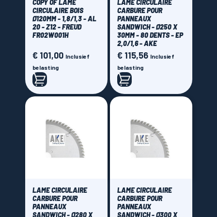
COPY OF LAME
LAME CIRCULAIRE
CIRCULAIRE BOIS
CARBURE POUR
Ø120MM - 1,8/1,3 - AL
PANNEAUX
20 - Z12 - FREUD
SANDWICH - Ø250 X
FR02W001H
30MM - 80 DENTS - EP
2,0/1,6 - AKE
€ 101,00
€ 115,56
Prijs
Prijs
Inclusief
Inclusief
belasting
belasting
LAME CIRCULAIRE
LAME CIRCULAIRE
CARBURE POUR
CARBURE POUR
PANNEAUX
PANNEAUX
SANDWICH - Ø280 X
SANDWICH - Ø300 X