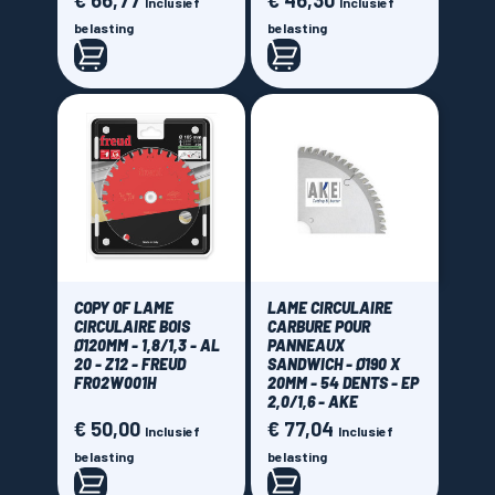
€ 66,77
€ 46,30
Inclusief
Inclusief
2,8 mm
(1)
belasting
belasting
Nombre de dents
30 dents
(2)
36 dents
(2)
42 dents
(1)
48 dents
(4)
54 dents
(5)
56 dents
(1)
COPY OF LAME
LAME CIRCULAIRE
60 dents
(4)
CIRCULAIRE BOIS
CARBURE POUR
Ø120MM - 1,8/1,3 - AL
PANNEAUX
66 dents
(1)
20 - Z12 - FREUD
SANDWICH - Ø190 X
FR02W001H
20MM - 54 DENTS - EP
72 dents
(2)
2,0/1,6 - AKE
80 dents
(2)
€ 50,00
€ 77,04
Prijs
Prijs
Inclusief
Inclusief
84 dents
belasting
(1)
belasting
96 dents
(2)