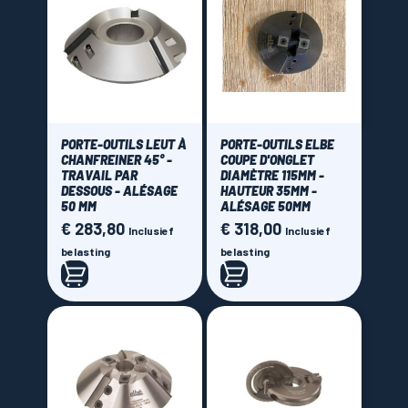
€ 0,00 - € 675,00
PORTE-OUTILS LEUT À
PORTE-OUTILS ELBE
CHANFREINER 45° -
COUPE D'ONGLET
TRAVAIL PAR
DIAMÈTRE 115MM -
DESSOUS - ALÉSAGE
HAUTEUR 35MM -
50 MM
ALÉSAGE 50MM
€ 283,80
€ 318,00
Prijs
Prijs
Inclusief
Inclusief
belasting
belasting