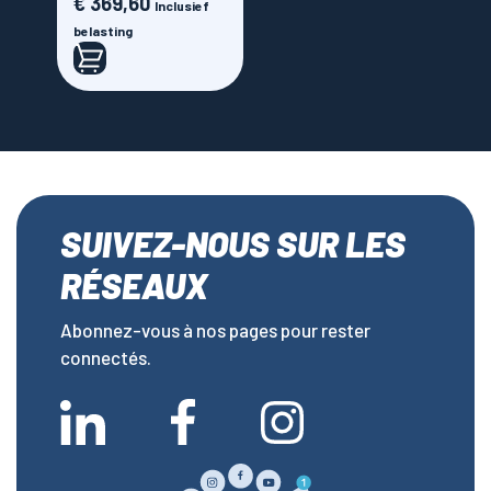
€ 369,60
Prijs
Inclusief
belasting
SUIVEZ-NOUS SUR LES
RÉSEAUX
Abonnez-vous à nos pages pour rester
connectés.