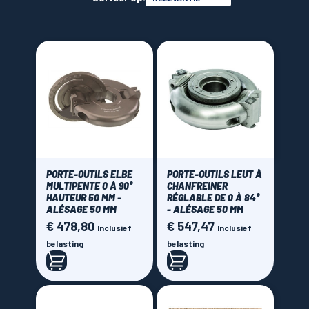
115 mm
(1)
140 mm
(1)
LAMES SCIES RUBAN
160 mm
(2)
165 mm
(4)
Angle du chanfrein
Reglable de 30° à 75°
(1)
Coupe d'onglet
(2)
Reglable de 0° à 90°
(3)
PORTE-OUTILS ELBE
PORTE-OUTILS LEUT À
MULTIPENTE 0 À 90°
CHANFREINER
45°
(2)
HAUTEUR 50 MM -
RÉGLABLE DE 0 À 84°
ALÉSAGE 50 MM
- ALÉSAGE 50 MM
Brand
€ 478,80
€ 547,47
Prijs
Prijs
Inclusief
Inclusief
belasting
belasting
Elbe
(3)
Leut
(3)
Price