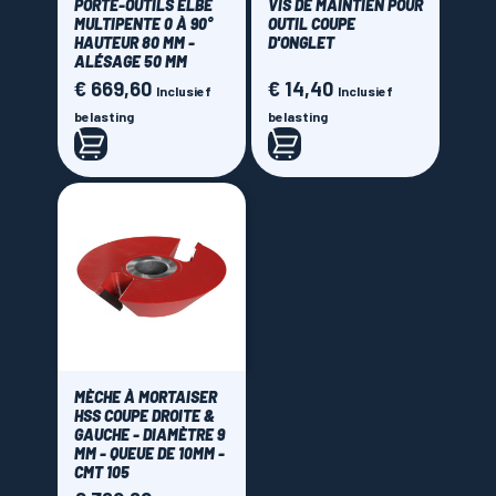
PORTE-OUTILS ELBE
VIS DE MAINTIEN POUR
MULTIPENTE 0 À 90°
OUTIL COUPE
HAUTEUR 80 MM -
D'ONGLET
ALÉSAGE 50 MM
€ 669,60
€ 14,40
Prijs
Prijs
Inclusief
Inclusief
belasting
belasting
MÈCHE À MORTAISER
HSS COUPE DROITE &
GAUCHE - DIAMÈTRE 9
MM - QUEUE DE 10MM -
CMT 105