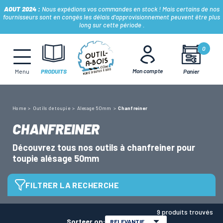
AOUT 2024 :
Nous expédions vos commandes en stock ! Mais certains de nos
fournisseurs sont en congés les délais d'approvisionnement peuvent être plus
long sur cette période .
MÈCHES, FRAISES & FORETS
0
Mon compte
Panier
Menu
PRODUITS
LAMES & DISQUES
Home
Outils de toupie
Alesage 50mm
Chanfreiner
CONSOMMABLES
CHANFREINER
Découvrez tous nos outils à chanfreiner pour
OUTILS À MAIN
toupie alésage 50mm
OUTILS DE TOUPIE
FILTRER LA RECHERCHE
Diamètre
9 produits trouvés
FERS & PLAQUETTES
Sorteer op:
RELEVANTIE