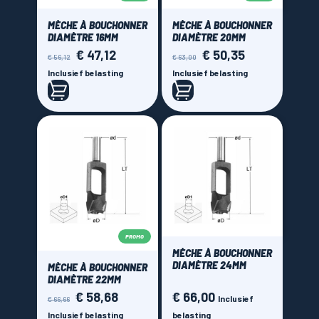
MÈCHE À BOUCHONNER
MÈCHE À BOUCHONNER
DIAMÈTRE 16MM
DIAMÈTRE 20MM
€ 47,12
€ 50,35
Normale
Prijs
Normale
Prijs
€ 56,12
€ 63,00
prijs
prijs
Inclusief belasting
Inclusief belasting
PROMO
MÈCHE À BOUCHONNER
DIAMÈTRE 24MM
MÈCHE À BOUCHONNER
DIAMÈTRE 22MM
€ 58,68
€ 66,00
Normale
Prijs
Prijs
Inclusief
€ 66,66
prijs
Inclusief belasting
belasting