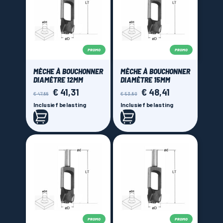
PROMO
PROMO
MÈCHE À BOUCHONNER
MÈCHE À BOUCHONNER
DIAMÈTRE 12MM
DIAMÈTRE 15MM
€ 41,31
€ 48,41
Normale
Prijs
Normale
Prijs
€ 47,88
€ 53,80
prijs
prijs
Inclusief belasting
Inclusief belasting
PROMO
PROMO