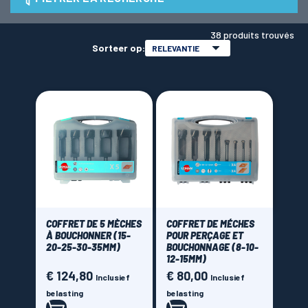
Diamètre de perçage
38 produits trouvés
LAMES SCIES RUBAN
Sorteer op:
RELEVANTIE
Price
€ 30,00 - € 270,00
Brand
COFFRET DE 5 MÈCHES
COFFRET DE MÉCHES
À BOUCHONNER (15-
POUR PERÇAGE ET
20-25-30-35MM)
BOUCHONNAGE (8-10-
12-15MM)
€ 124,80
€ 80,00
Prijs
Prijs
Inclusief
Inclusief
belasting
belasting