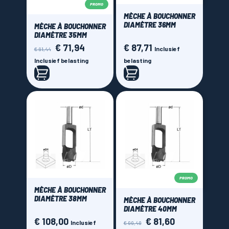
PROMO
MÈCHE À BOUCHONNER
DIAMÈTRE 36MM
MÈCHE À BOUCHONNER
DIAMÈTRE 35MM
€ 71,94
€ 87,71
Normale
Prijs
Prijs
Inclusief
€ 91,44
prijs
Inclusief belasting
belasting
PROMO
MÈCHE À BOUCHONNER
DIAMÈTRE 38MM
MÈCHE À BOUCHONNER
DIAMÈTRE 40MM
€ 108,00
€ 81,60
Prijs
Normale
Prijs
Inclusief
€ 99,40