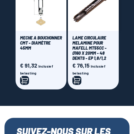
MECHE A BOUCHONNER
LAME CIRCULAIRE
CMT - DIAMÈTRE
MELAMINE POUR
45MM
MAFELL MT55CC -
Ø160 X 20MM - 48
DENTS - EP 1,8/1,2
€ 91,32
€ 76,15
Prijs
Prijs
Inclusief
Inclusief
belasting
belasting
SUIVEZ-NOUS SUR LES