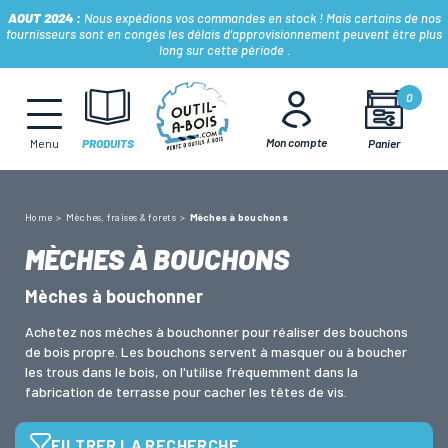
AOUT 2024 :
Nous expédions vos commandes en stock ! Mais certains de nos
fournisseurs sont en congés les délais d'approvisionnement peuvent être plus
long sur cette période .
MÈCHES, FRAISES & FORETS
0
Mon compte
Panier
Menu
PRODUITS
LAMES & DISQUES
Home
Mèches, fraises & forets
Mèches à bouchons
CONSOMMABLES
MÈCHES À BOUCHONS
Mèches à bouchonner
OUTILS À MAIN
Achetez nos mèches à bouchonner pour réaliser des bouchons
de bois propre. Les bouchons servent à masquer ou à boucher
OUTILS DE TOUPIE
les trous dans le bois, on l'utilise fréquemment dans la
fabrication de terrasse pour cacher les têtes de vis.
FERS & PLAQUETTES
FILTRER LA RECHERCHE