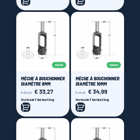
PROMO
PROMO
MÈCHE À BOUCHONNER
MÈCHE À BOUCHONNER
DIAMÈTRE 8MM
DIAMÈTRE 10MM
€ 33,27
€ 34,99
Normale
Prijs
Normale
Prijs
€ 39,29
€ 45,61
prijs
prijs
Inclusief belasting
Inclusief belasting