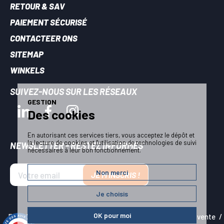
RETOUR & SAV
PAIEMENT SÉCURISÉ
CONTACTEER ONS
SITEMAP
WINKELS
SUIVEZ-NOUS SUR LES RÉSEAUX
GESTION
Des cookies
En autorisant ces services tiers, vous acceptez le dépôt et
la lecture de cookies et l'utilisation de technologies de suivi
NEWSLETTER - RESTEZ INFORMÉS
nécessaires à leur bon fonctionnement.
Non merci
JE M'INSCRIS !
Je choisis
OK pour moi
Plan du site
Mentions légales
Conditions générales de vente