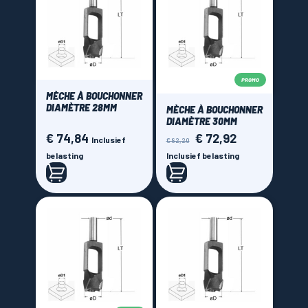
PROMO
MÈCHE À BOUCHONNER
DIAMÈTRE 28MM
MÈCHE À BOUCHONNER
DIAMÈTRE 30MM
€ 74,84
€ 72,92
Prijs
Normale
Prijs
Inclusief
€ 82,20
prijs
belasting
Inclusief belasting