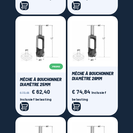
PROMO
MÈCHE À BOUCHONNER
DIAMÈTRE 26MM
MÈCHE À BOUCHONNER
DIAMÈTRE 25MM
€ 62,40
€ 74,84
Normale
Prijs
Prijs
Inclusief
€ 73,68
prijs
Inclusief belasting
belasting