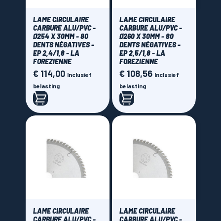
LAME CIRCULAIRE
LAME CIRCULAIRE
CARBURE ALU/PVC -
CARBURE ALU/PVC -
Ø254 X 30MM - 80
Ø260 X 30MM - 80
DENTS NÉGATIVES -
DENTS NÉGATIVES -
EP 2,4/1,8 - LA
EP 2,5/1,8 - LA
FOREZIENNE
FOREZIENNE
€ 114,00
€ 108,56
Prijs
Prijs
Inclusief
Inclusief
belasting
belasting
LAME CIRCULAIRE
LAME CIRCULAIRE
CARBURE ALU/PVC -
CARBURE ALU/PVC -