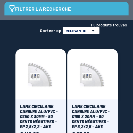
FILTRER LA RECHERCHE
LAMES SCIES RUBAN
Diamètre de lame
116 produits trouvés
Sorteer op:
RELEVANTIE
alésage de lame
Epaisseur de rainure
1,8 mm
(1)
Epaisseur
LAME CIRCULAIRE
LAME CIRCULAIRE
CARBURE ALU/PVC -
CARBURE ALU/PVC -
Ø250 X 30MM - 80
Ø160 X 20MM - 80
1,6 mm
(1)
DENTS NÉGATIVES -
DENTS NÉGATIVES -
EP 2,8/2,2 - AKE
EP 3,2/2,5 - AKE
1,8 mm
(6)