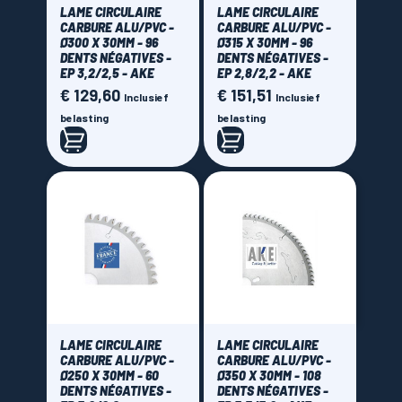
LAME CIRCULAIRE
LAME CIRCULAIRE
CARBURE ALU/PVC -
CARBURE ALU/PVC -
Ø300 X 30MM - 96
Ø315 X 30MM - 96
DENTS NÉGATIVES -
DENTS NÉGATIVES -
EP 3,2/2,5 - AKE
EP 2,8/2,2 - AKE
€ 129,60
€ 151,51
Prijs
Prijs
Inclusief
Inclusief
belasting
belasting
LAME CIRCULAIRE
LAME CIRCULAIRE
CARBURE ALU/PVC -
CARBURE ALU/PVC -
Ø250 X 30MM - 60
Ø350 X 30MM - 108
DENTS NÉGATIVES -
DENTS NÉGATIVES -