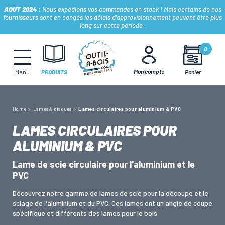
AOUT 2024 :
Nous expédions vos commandes en stock ! Mais certains de nos
fournisseurs sont en congés les délais d'approvisionnement peuvent être plus
long sur cette période .
MÈCHES, FRAISES & FORETS
0
Mon compte
Panier
Menu
PRODUITS
LAMES & DISQUES
Home
Lames & disques
Lames circulaires pour aluminium & PVC
CONSOMMABLES
LAMES CIRCULAIRES POUR
ALUMINIUM & PVC
OUTILS À MAIN
Lame de scie circulaire pour l'aluminium et le
PVC
OUTILS DE TOUPIE
Découvrez notre gamme de lames de scie pour la découpe et le
sciage de l'aluminium et du PVC. Ces lames ont un angle de coupe
spécifique et différents des lames pour le bois
FERS & PLAQUETTES