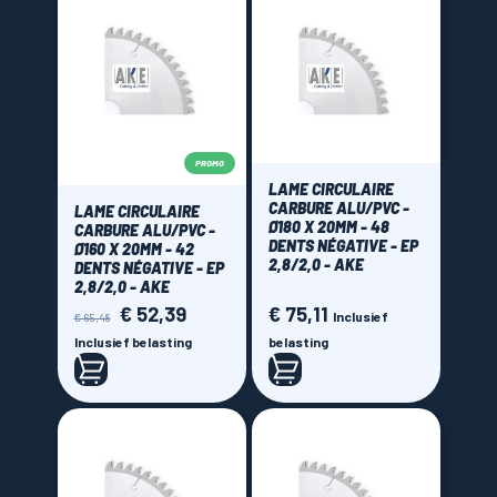
PROMO
LAME CIRCULAIRE
CARBURE ALU/PVC -
LAME CIRCULAIRE
Ø180 X 20MM - 48
CARBURE ALU/PVC -
DENTS NÉGATIVE - EP
Ø160 X 20MM - 42
2,8/2,0 - AKE
DENTS NÉGATIVE - EP
2,8/2,0 - AKE
€ 52,39
€ 75,11
Normale
Prijs
Prijs
Inclusief
€ 65,48
prijs
Inclusief belasting
belasting