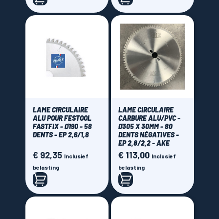
4,4 mm
(3)
4,6 mm
(4)
Nombre de dents
34 dents
(1)
40 dents
(1)
42 dents
(4)
LAME CIRCULAIRE
LAME CIRCULAIRE
48 dents
(6)
ALU POUR FESTOOL
CARBURE ALU/PVC -
52 dents
(5)
FASTFIX - Ø190 - 58
Ø305 X 30MM - 80
DENTS - EP 2,6/1,8
DENTS NÉGATIVES -
54 dents
(7)
EP 2,8/2,2 - AKE
€ 92,35
€ 113,00
Prijs
Prijs
56 dents
(3)
Inclusief
Inclusief
belasting
belasting
58 dents
(1)
60 dents
(3)
64 dents
(11)
66 dents
(3)