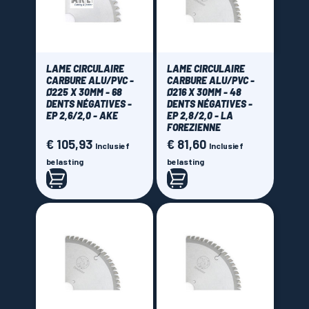
LAME CIRCULAIRE
LAME CIRCULAIRE
CARBURE ALU/PVC -
CARBURE ALU/PVC -
Ø225 X 30MM - 68
Ø216 X 30MM - 48
DENTS NÉGATIVES -
DENTS NÉGATIVES -
EP 2,6/2,0 - AKE
EP 2,8/2,0 - LA
FOREZIENNE
€ 105,93
€ 81,60
Prijs
Prijs
Inclusief
Inclusief
belasting
belasting