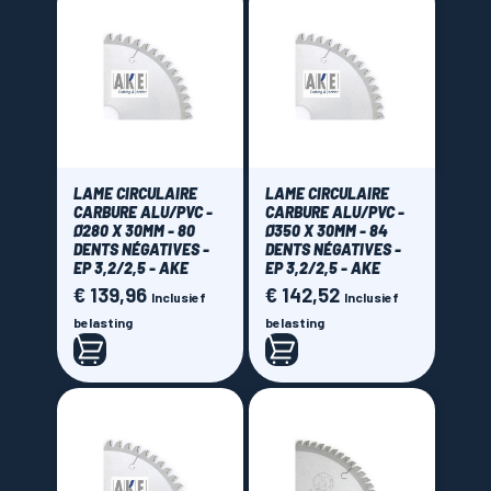
LAME CIRCULAIRE
LAME CIRCULAIRE
CARBURE ALU/PVC -
CARBURE ALU/PVC -
Ø280 X 30MM - 80
Ø350 X 30MM - 84
DENTS NÉGATIVES -
DENTS NÉGATIVES -
EP 3,2/2,5 - AKE
EP 3,2/2,5 - AKE
€ 139,96
€ 142,52
Prijs
Prijs
Inclusief
Inclusief
belasting
belasting