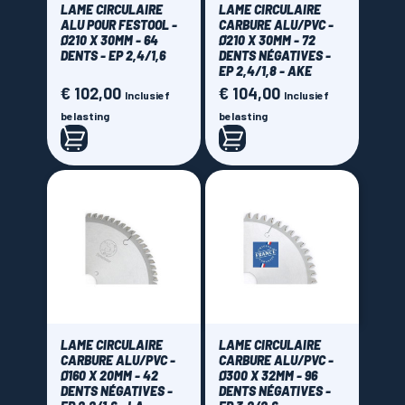
LAME CIRCULAIRE
LAME CIRCULAIRE
ALU POUR FESTOOL -
CARBURE ALU/PVC -
Ø210 X 30MM - 64
Ø210 X 30MM - 72
DENTS - EP 2,4/1,6
DENTS NÉGATIVES -
EP 2,4/1,8 - AKE
€ 102,00
€ 104,00
Prijs
Prijs
Inclusief
Inclusief
belasting
belasting
LAME CIRCULAIRE
LAME CIRCULAIRE
CARBURE ALU/PVC -
CARBURE ALU/PVC -
Ø160 X 20MM - 42
Ø300 X 32MM - 96
DENTS NÉGATIVES -
DENTS NÉGATIVES -