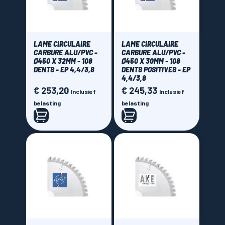
Freud
(38)
MFLS La Forezienne
(16)
RBD Onci
(15)
LAME CIRCULAIRE
LAME CIRCULAIRE
CARBURE ALU/PVC -
CARBURE ALU/PVC -
Sistemi Klein
(16)
Ø450 X 32MM - 108
Ø450 X 30MM - 108
DENTS - EP 4,4/3,8
DENTS POSITIVES - EP
Price
4,4/3,8
€ 253,20
€ 245,33
Prijs
Prijs
Inclusief
Inclusief
belasting
belasting
€ 45,00 - € 435,00