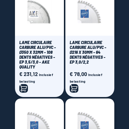
68 dents
(4)
72 dents
(3)
78 dents
(2)
80 dents
(16)
84 dents
(5)
LAME CIRCULAIRE
LAME CIRCULAIRE
CARBURE ALU/PVC -
CARBURE ALU/PVC -
96 dents
(18)
Ø350 X 32MM - 108
Ø216 X 30MM - 64
102 dents
DENTS NÉGATIVES -
(1)
DENTS NÉGATIVES -
EP 3,5/3,0 - AKE
EP 3,0/2,2
108 dents
(12)
QUALITY
€ 231,12
€ 78,00
Prijs
Prijs
120 dents
(7)
Inclusief
Inclusief
belasting
belasting
132 dents
(1)
140 dents
(2)
Brand
AKE
(29)
CMT Orange tools
(1)