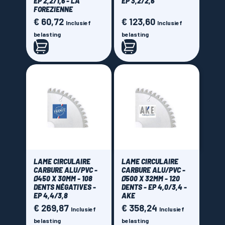
EP 2,2/1,6 - LA
EP 3,2/2,6
FOREZIENNE
€ 60,72
€ 123,60
Prijs
Prijs
Inclusief
Inclusief
belasting
belasting
LAME CIRCULAIRE
LAME CIRCULAIRE
CARBURE ALU/PVC -
CARBURE ALU/PVC -
Ø450 X 30MM - 108
Ø500 X 32MM - 120
DENTS NÉGATIVES -
DENTS - EP 4,0/3,4 -
EP 4,4/3,8
AKE
€ 269,87
€ 358,24
Prijs
Prijs
Inclusief
Inclusief
belasting
belasting