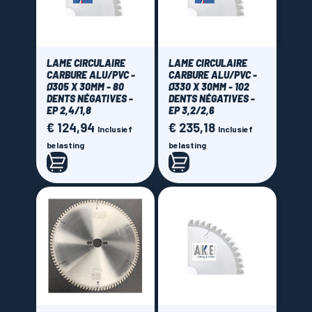
LAME CIRCULAIRE
LAME CIRCULAIRE
CARBURE ALU/PVC -
CARBURE ALU/PVC -
Ø305 X 30MM - 80
Ø330 X 30MM - 102
DENTS NÉGATIVES -
DENTS NÉGATIVES -
EP 2,4/1,8
EP 3,2/2,6
€ 124,94
€ 235,18
Prijs
Prijs
Inclusief
Inclusief
belasting
belasting