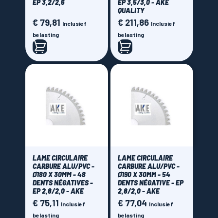
EP 3,2/2,6
EP 3,5/3,0 - AKE
QUALITY
€ 79,81
€ 211,86
Prijs
Prijs
Inclusief
Inclusief
belasting
belasting
LAME CIRCULAIRE
LAME CIRCULAIRE
CARBURE ALU/PVC -
CARBURE ALU/PVC -
Ø180 X 30MM - 48
Ø190 X 30MM - 54
DENTS NÉGATIVES -
DENTS NÉGATIVE - EP
EP 2,8/2,0 - AKE
2,8/2,0 - AKE
€ 75,11
€ 77,04
Prijs
Prijs
Inclusief
Inclusief
belasting
belasting