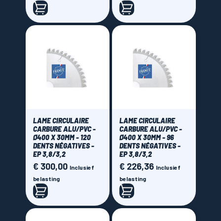
LAME CIRCULAIRE
LAME CIRCULAIRE
CARBURE ALU/PVC -
CARBURE ALU/PVC -
Ø400 X 30MM - 120
Ø400 X 30MM - 96
DENTS NÉGATIVES -
DENTS NÉGATIVES -
EP 3,8/3,2
EP 3,8/3,2
€ 300,00
€ 226,36
Prijs
Prijs
Inclusief
Inclusief
belasting
belasting