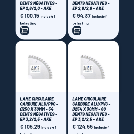
DENTS NÉGATIVES -
DENTS NÉGATIVES -
EP 2,8/2,0 - AKE
EP 2,8/2,0 - AKE
€ 100,15
€ 94,37
Prijs
Prijs
Inclusief
Inclusief
belasting
belasting
LAME CIRCULAIRE
LAME CIRCULAIRE
CARBURE ALU/PVC -
CARBURE ALU/PVC -
Ø250 X 30MM - 54
Ø254 X 30MM - 80
DENTS NÉGATIVES -
DENTS NÉGATIVES -
EP 3,2/2,5 - AKE
EP 3,2/2,5 - AKE
€ 105,29
€ 124,55
Prijs
Prijs
Inclusief
Inclusief