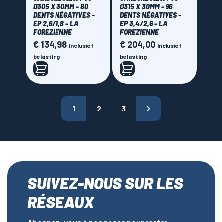
Ø305 X 30MM - 80
Ø315 X 30MM - 96
DENTS NÉGATIVES -
DENTS NÉGATIVES -
EP 2,6/1,8 - LA
EP 3,4/2,6 - LA
FOREZIENNE
FOREZIENNE
€ 134,98
€ 204,00
Prijs
Prijs
Inclusief
Inclusief
belasting
belasting

1
2
3
SUIVEZ-NOUS SUR LES
RÉSEAUX