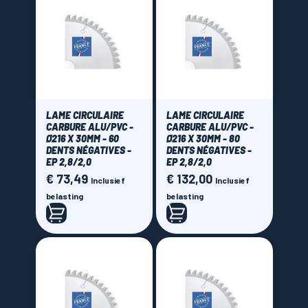
LAME CIRCULAIRE
LAME CIRCULAIRE
CARBURE ALU/PVC -
CARBURE ALU/PVC -
Ø216 X 30MM - 60
Ø216 X 30MM - 80
DENTS NÉGATIVES -
DENTS NÉGATIVES -
EP 2,8/2,0
EP 2,8/2,0
€ 73,49
€ 132,00
Prijs
Prijs
Inclusief
Inclusief
belasting
belasting