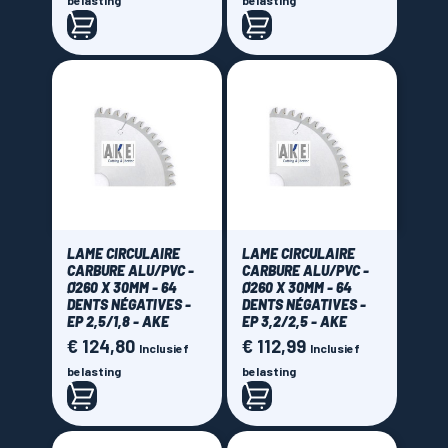
belasting
belasting
LAME CIRCULAIRE
LAME CIRCULAIRE
CARBURE ALU/PVC -
CARBURE ALU/PVC -
Ø260 X 30MM - 64
Ø260 X 30MM - 64
DENTS NÉGATIVES -
DENTS NÉGATIVES -
EP 2,5/1,8 - AKE
EP 3,2/2,5 - AKE
€ 124,80
€ 112,99
Prijs
Prijs
Inclusief
Inclusief
belasting
belasting