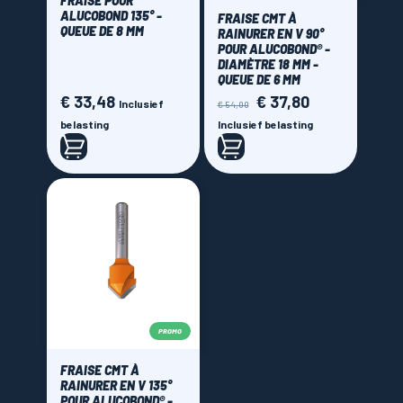
FRAISE POUR
ALUCOBOND 135° -
FRAISE CMT À
QUEUE DE 8 MM
RAINURER EN V 90°
POUR ALUCOBOND® -
DIAMÈTRE 18 MM -
QUEUE DE 6 MM
€ 33,48
€ 37,80
Prijs
Normale
Prijs
Inclusief
€ 54,00
prijs
belasting
Inclusief belasting
PROMO
FRAISE CMT À
RAINURER EN V 135°
POUR ALUCOBOND® -