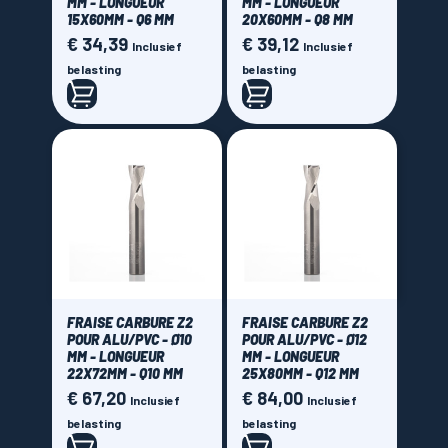
MM - LONGUEUR
MM - LONGUEUR
15X60MM - Q6 MM
20X60MM - Q8 MM
€ 34,39
€ 39,12
Prijs
Prijs
Inclusief
Inclusief
belasting
belasting
FRAISE CARBURE Z2
FRAISE CARBURE Z2
POUR ALU/PVC - Ø10
POUR ALU/PVC - Ø12
MM - LONGUEUR
MM - LONGUEUR
22X72MM - Q10 MM
25X80MM - Q12 MM
€ 67,20
€ 84,00
Prijs
Prijs
Inclusief
Inclusief
belasting
belasting