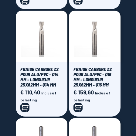
FRAISE CARBURE Z2
FRAISE CARBURE Z2
POUR ALU/PVC - Ø14
POUR ALU/PVC - Ø16
MM - LONGUEUR
MM - LONGUEUR
25X82MM - Q14 MM
25X82MM - Q16 MM
€ 110,40
€ 159,60
Prijs
Prijs
Inclusief
Inclusief
belasting
belasting