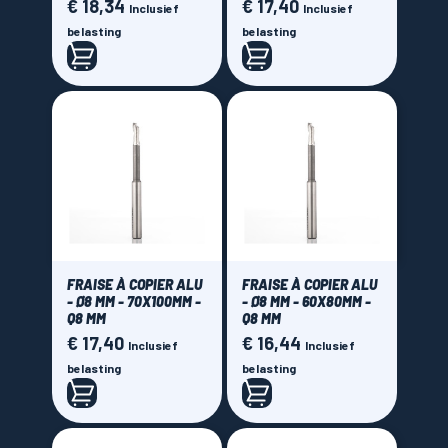
€ 18,34
€ 17,40
Prijs
Prijs
Inclusief
Inclusief
belasting
belasting
FRAISE À COPIER ALU
FRAISE À COPIER ALU
- Ø8 MM - 70X100MM -
- Ø8 MM - 60X80MM -
Q8 MM
Q8 MM
€ 17,40
€ 16,44
Prijs
Prijs
Inclusief
Inclusief
belasting
belasting