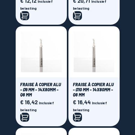
€ 12,12
€ 20,71
Prijs
Prijs
Inclusief
Inclusief
belasting
belasting
FRAISE À COPIER ALU
FRAISE À COPIER ALU
- Ø9 MM - 14X80MM -
- Ø10 MM - 14X80MM -
Q8 MM
Q8 MM
€ 16,42
€ 16,44
Prijs
Prijs
Inclusief
Inclusief
belasting
belasting