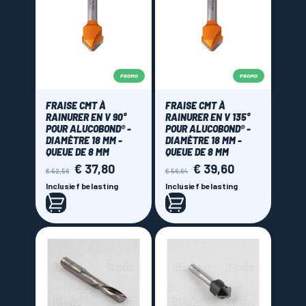
PROMO
PROMO
FRAISE CMT À
FRAISE CMT À
RAINURER EN V 90°
RAINURER EN V 135°
POUR ALUCOBOND® -
POUR ALUCOBOND® -
DIAMÈTRE 18 MM -
DIAMÈTRE 18 MM -
QUEUE DE 8 MM
QUEUE DE 8 MM
€ 37,80
€ 39,60
Normale
Prijs
Normale
Prijs
€ 52,56
€ 56,64
prijs
prijs
Inclusief belasting
Inclusief belasting