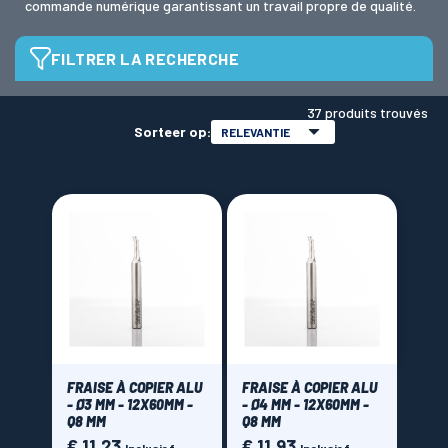
commande numérique garantissant un travail propre de qualité.
FILTRER LA RECHERCHE
LAMES SCIES RUBAN
Brand
37 produits trouvés
Sorteer op:
RELEVANTIE
CMT Orange tools
(276)
Freud
(18)
MFLS La Forezienne
(1)
OAB
(7)
Sistemi Klein
(117)
Price
€ 15,00 - € 390,00
FRAISE À COPIER ALU
FRAISE À COPIER ALU
- Ø3 MM - 12X60MM -
- Ø4 MM - 12X60MM -
Q8 MM
Q8 MM
€ 11,23
€ 11,93
Prijs
Prijs