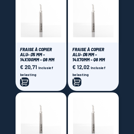
FRAISE À COPIER
FRAISE À COPIER
ALU- Ø5 MM -
ALU- Ø6 MM -
14X100MM - Q8 MM
14X70MM - Q8 MM
€ 20,71
€ 12,02
Prijs
Prijs
Inclusief
Inclusief
belasting
belasting