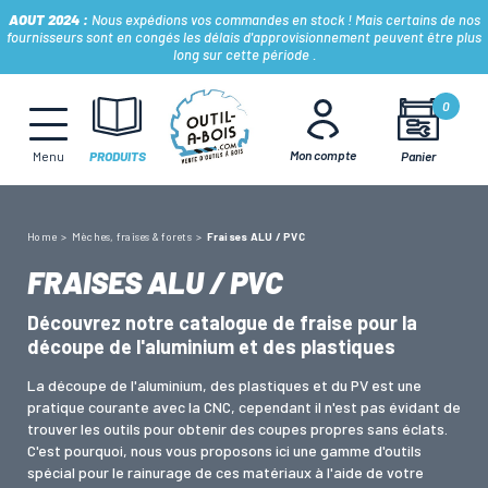
AOUT 2024 :
Nous expédions vos commandes en stock ! Mais certains de nos
fournisseurs sont en congés les délais d'approvisionnement peuvent être plus
long sur cette période .
MÈCHES, FRAISES & FORETS
0
Mon compte
Panier
Menu
PRODUITS
LAMES & DISQUES
Home
Mèches, fraises & forets
Fraises ALU / PVC
CONSOMMABLES
FRAISES ALU / PVC
Découvrez notre catalogue de fraise pour la
OUTILS À MAIN
découpe de l'aluminium et des plastiques
La découpe de l'aluminium, des plastiques et du PV est une
OUTILS DE TOUPIE
pratique courante avec la CNC, cependant il n'est pas évidant de
trouver les outils pour obtenir des coupes propres sans éclats.
C'est pourquoi, nous vous proposons ici une gamme d'outils
spécial pour le rainurage de ces matériaux à l'aide de votre
FERS & PLAQUETTES