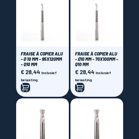
FRAISE À COPIER ALU
FRAISE À COPIER ALU
- Ø 10 MM - 95X120MM
- Ø10 MM - 70X100MM -
- Q10 MM
Q10 MM
€ 28,44
€ 28,44
Prijs
Prijs
Inclusief
Inclusief
belasting
belasting