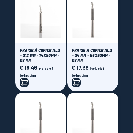
FRAISE À COPIER ALU
FRAISE À COPIER ALU
- Ø12 MM - 14X80MM -
- Ø4 MM - 55X90MM -
Q8 MM
Q8 MM
€ 16,46
€ 17,36
Prijs
Prijs
Inclusief
Inclusief
belasting
belasting