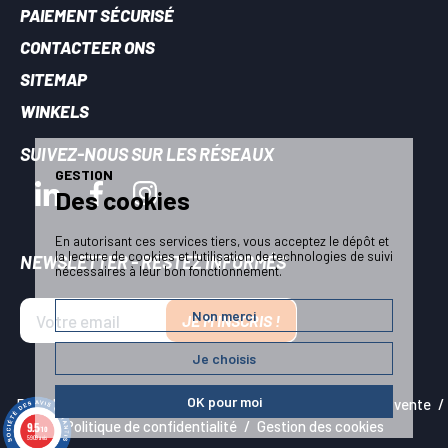
PAIEMENT SÉCURISÉ
CONTACTEER ONS
SITEMAP
WINKELS
SUIVEZ-NOUS SUR LES RÉSEAUX
GESTION
Des cookies
En autorisant ces services tiers, vous acceptez le dépôt et
la lecture de cookies et l'utilisation de technologies de suivi
NEWSLETTER - RESTEZ INFORMÉS
nécessaires à leur bon fonctionnement.
Non merci
JE M'INSCRIS !
Je choisis
OK pour moi
Plan du site
Mentions légales
Conditions générales de vente
Politique de confidentialité
Gestion des cookies
9.5
/10
5909 avis