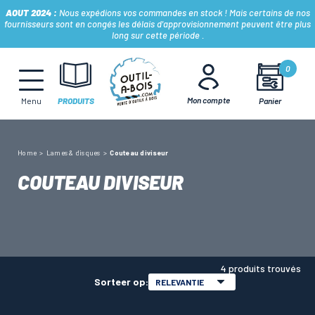
AOUT 2024 :
Nous expédions vos commandes en stock ! Mais certains de nos
fournisseurs sont en congés les délais d'approvisionnement peuvent être plus
long sur cette période .
MÈCHES, FRAISES & FORETS
0
Mon compte
Panier
Menu
PRODUITS
LAMES & DISQUES
Home
Lames & disques
Couteau diviseur
CONSOMMABLES
COUTEAU DIVISEUR
OUTILS À MAIN
OUTILS DE TOUPIE
4 produits trouvés
Sorteer op:
RELEVANTIE
FERS & PLAQUETTES