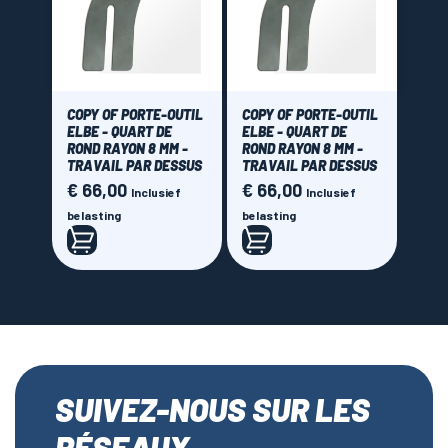
COPY OF PORTE-OUTIL
COPY OF PORTE-OUTIL
ELBE - QUART DE
ELBE - QUART DE
ROND RAYON 8 MM -
ROND RAYON 8 MM -
TRAVAIL PAR DESSUS
TRAVAIL PAR DESSUS
€ 66,00
€ 66,00
Prijs
Prijs
Inclusief
Inclusief
belasting
belasting
SUIVEZ-NOUS SUR LES
RÉSEAUX