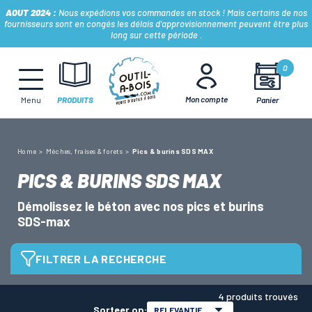
AOUT 2024 :
Nous expédions vos commandes en stock ! Mais certains de nos
fournisseurs sont en congés les délais d'approvisionnement peuvent être plus
long sur cette période .
MÈCHES, FRAISES & FORETS
0
Mon compte
Panier
Menu
PRODUITS
LAMES & DISQUES
Home
Mèches, fraises & forets
Pics & burins SDS MAX
CONSOMMABLES
PICS & BURINS SDS MAX
Démolissez le béton avec nos pics et burins
OUTILS À MAIN
SDS-max
OUTILS DE TOUPIE
FILTRER LA RECHERCHE
Type d'outils
4 produits trouvés
FERS & PLAQUETTES
Sorteer op:
RELEVANTIE