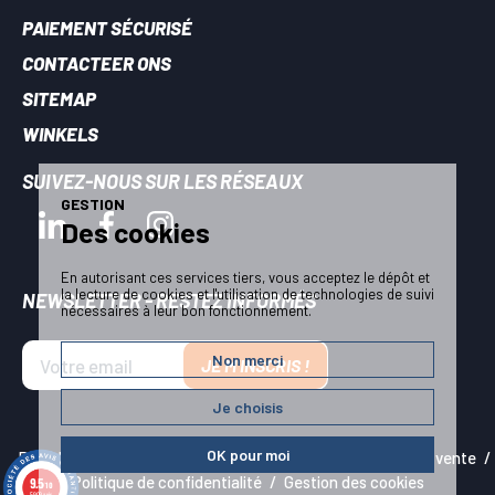
PAIEMENT SÉCURISÉ
CONTACTEER ONS
SITEMAP
WINKELS
SUIVEZ-NOUS SUR LES RÉSEAUX
GESTION
Des cookies
En autorisant ces services tiers, vous acceptez le dépôt et
la lecture de cookies et l'utilisation de technologies de suivi
NEWSLETTER - RESTEZ INFORMÉS
nécessaires à leur bon fonctionnement.
Non merci
JE M'INSCRIS !
Je choisis
OK pour moi
Plan du site
Mentions légales
Conditions générales de vente
Politique de confidentialité
Gestion des cookies
9.5
/10
5909 avis