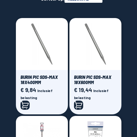
Burin pointu
(2)
Burin
(1)
LAMES SCIES RUBAN
Diamètre de perçage
Longueur totale de la méche
BURIN PIC SDS-MAX
BURIN PIC SDS-MAX
18X400MM
18X600MM
Brand
€ 9,84
€ 19,44
Prijs
Prijs
Inclusief
Inclusief
belasting
belasting
Total tools
(1)
Bosch
(3)
Price