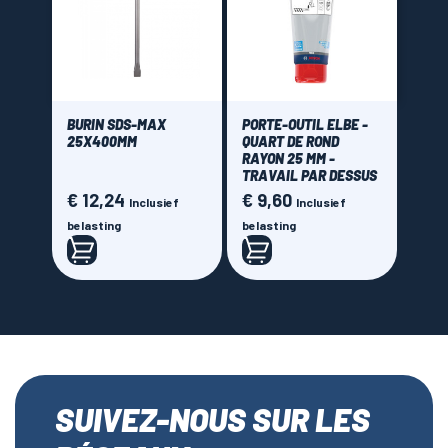
€ 0,00 - € 30,00
BURIN SDS-MAX
PORTE-OUTIL ELBE -
25X400MM
QUART DE ROND
RAYON 25 MM -
TRAVAIL PAR DESSUS
€ 12,24
€ 9,60
Prijs
Prijs
Inclusief
Inclusief
belasting
belasting
SUIVEZ-NOUS SUR LES