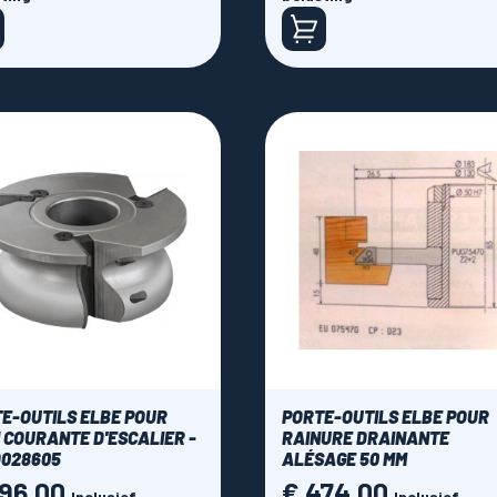
E-OUTILS ELBE POUR
PORTE-OUTILS ELBE POUR
 COURANTE D'ESCALIER -
RAINURE DRAINANTE
O028605
ALÉSAGE 50 MM
396,00
€ 474,00
Prijs
Inclusief
Inclusief