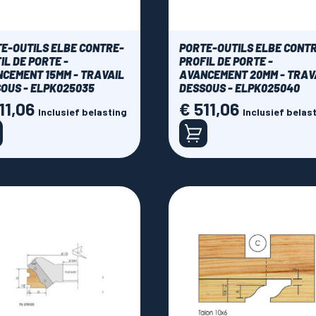
E-OUTILS ELBE CONTRE-
PORTE-OUTILS ELBE CONT
IL DE PORTE -
PROFIL DE PORTE -
CEMENT 15MM - TRAVAIL
AVANCEMENT 20MM - TRAV
OUS - ELPK025035
DESSOUS - ELPK025040
11,06
€ 511,06
Prijs
Inclusief belasting
Inclusief belas