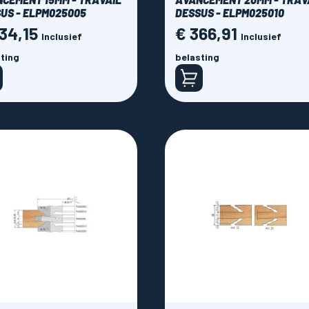
US - ELPM025005
DESSUS - ELPM025010
34,15
€ 366,91
Prijs
Inclusief
Inclusief
ting
belasting