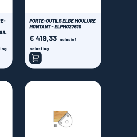
RE-
PORTE-OUTILS ELBE MOULURE
MONTANT - ELPM027610
AIL
€ 419,33
Prijs
Inclusief
ting
belasting