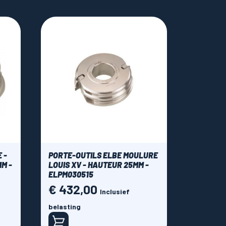
 -
PORTE-OUTILS ELBE MOULURE
M -
LOUIS XV - HAUTEUR 25MM -
ELPM030515
€ 432,00
Prijs
Inclusief
belasting