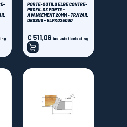
RE-
PORTE-OUTILS ELBE CONTRE-
PROFIL DE PORTE -
AIL
AVANCEMENT 20MM - TRAVAIL
DESSUS - ELPK025030
€ 511,06
Prijs
ting
Inclusief belasting