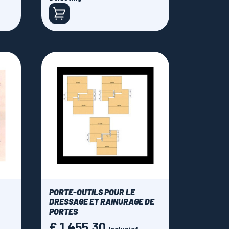
PORTE-OUTILS POUR LE
DRESSAGE ET RAINURAGE DE
PORTES
€ 1.455,30
Prijs
Inclusief