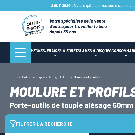
AOUT 2024 :
Nous expédions vos commandes en sto
Votre spécialiste de la vente
d’outils pour travailler le bois
depuis 35 ans
MÈCHES, FRAISES & FORETS
LAMES & DISQUES
CONSOMMAB
Home
Outils de toupie
Alesage 50mm
Moulure et profils
MOULURE ET PROFIL
Porte-outils de toupie alésage 50mm 
FILTRER LA RECHERCHE