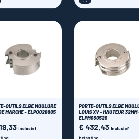
E-OUTILS ELBE MOULURE
PORTE-OUTILS ELBE MOUL
DE MARCHE - ELPO028005
LOUIS XV - HAUTEUR 32MM 
ELPM030520
19,33
€ 432,43
Prijs
Inclusief
Inclusief
ting
belasting