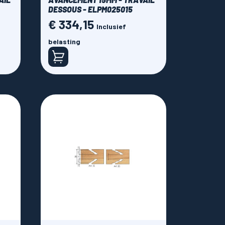
DESSOUS - ELPM025015
€ 334,15
Prijs
Inclusief
belasting