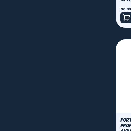
belas
PORT
PROF
AVAN