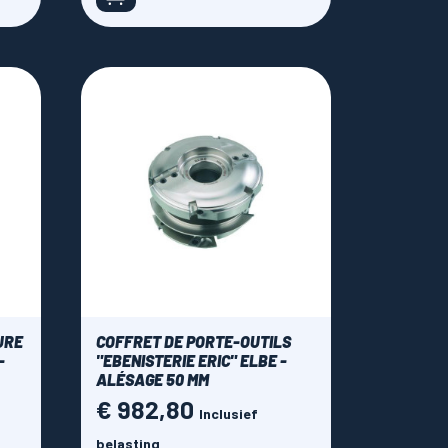
URE
COFFRET DE PORTE-OUTILS
-
"EBENISTERIE ERIC" ELBE -
ALÉSAGE 50 MM
€ 982,80
Prijs
Inclusief
belasting