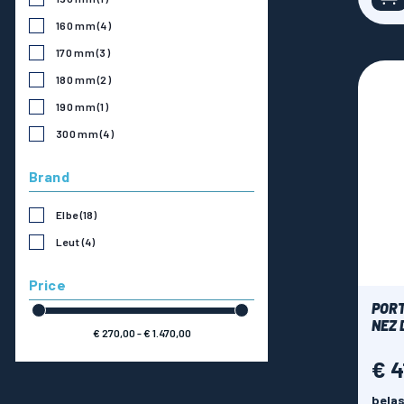
160 mm
(4)
170 mm
(3)
180 mm
(2)
190 mm
(1)
300 mm
(4)
Brand
Elbe
(18)
Leut
(4)
Price
PORT
NEZ 
€ 270,00 - € 1.470,00
€ 4
Prijs
belas