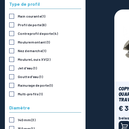
Type de profil
Main courante
(1)
Profil de porte
(6)
Contre profil de porte
(4)
Moulure montant
(1)
Nez de marche
(1)
Moulure Louis XV
(2)
Jet d'eau
(1)
Goutte d'eau
(1)
Rainurage de porte
(1)
COPY
QUAR
Multi-profils
(1)
TRAV
€ 
Prijs
Diamètre
belas
140 mm
(3)
150 mm
(1)