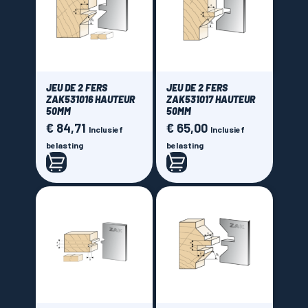
JEU DE 2 FERS
JEU DE 2 FERS
ZAK531016 HAUTEUR
ZAK531017 HAUTEUR
50MM
50MM
€ 84,71
€ 65,00
Prijs
Prijs
Inclusief
Inclusief
belasting
belasting