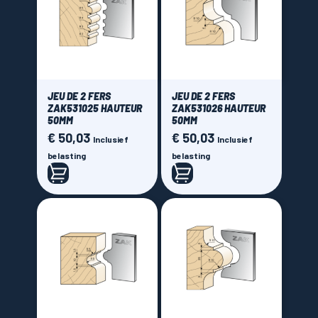
JEU DE 2 FERS
JEU DE 2 FERS
ZAK531025 HAUTEUR
ZAK531026 HAUTEUR
50MM
50MM
€ 50,03
€ 50,03
Prijs
Prijs
Inclusief
Inclusief
belasting
belasting