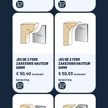
JEU DE 2 FERS
JEU DE 2 FERS
ZAK531055 HAUTEUR
ZAK531056 HAUTEUR
50MM
50MM
€ 50,40
€ 50,03
Prijs
Prijs
Inclusief
Inclusief
belasting
belasting