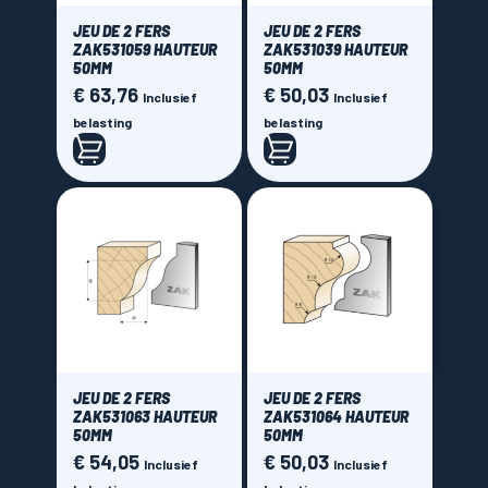
JEU DE 2 FERS
JEU DE 2 FERS
ZAK531059 HAUTEUR
ZAK531039 HAUTEUR
50MM
50MM
€ 63,76
€ 50,03
Prijs
Prijs
Inclusief
Inclusief
belasting
belasting
JEU DE 2 FERS
JEU DE 2 FERS
ZAK531063 HAUTEUR
ZAK531064 HAUTEUR
50MM
50MM
€ 54,05
€ 50,03
Prijs
Prijs
Inclusief
Inclusief