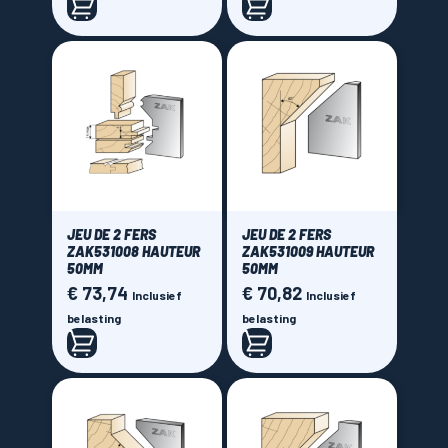
JEU DE 2 FERS
JEU DE 2 FERS
ZAK531008 HAUTEUR
ZAK531009 HAUTEUR
50MM
50MM
€ 73,74
€ 70,82
Prijs
Prijs
Inclusief
Inclusief
belasting
belasting