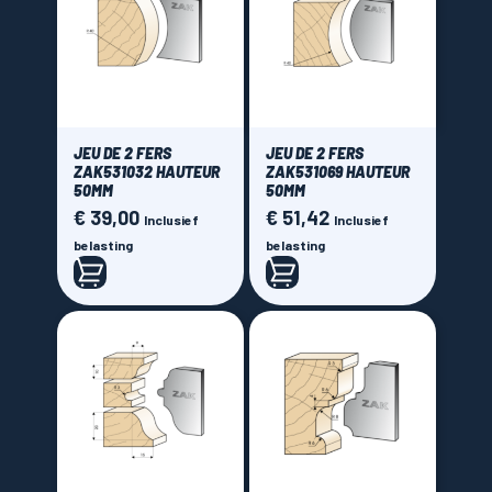
JEU DE 2 FERS
JEU DE 2 FERS
ZAK531032 HAUTEUR
ZAK531069 HAUTEUR
50MM
50MM
€ 39,00
€ 51,42
Prijs
Prijs
Inclusief
Inclusief
belasting
belasting