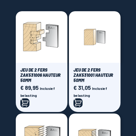
LAMES SCIES RUBAN
JEU DE 2 FERS
JEU DE 2 FERS
ZAK531006 HAUTEUR
ZAK531001 HAUTEUR
50MM
50MM
€ 89,95
€ 31,05
Prijs
Prijs
Inclusief
Inclusief
belasting
belasting