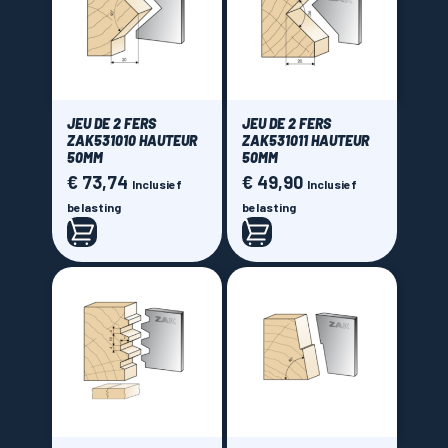
JEU DE 2 FERS
JEU DE 2 FERS
ZAK531010 HAUTEUR
ZAK531011 HAUTEUR
50MM
50MM
€ 73,74
€ 49,90
Prijs
Prijs
Inclusief
Inclusief
belasting
belasting