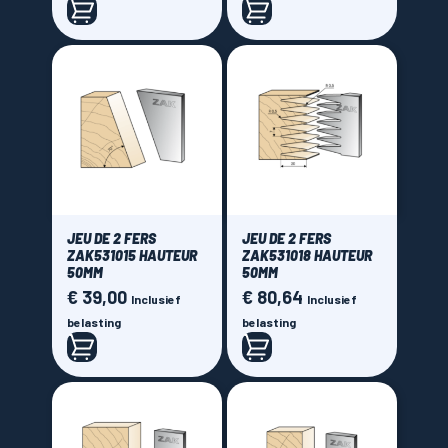
JEU DE 2 FERS
JEU DE 2 FERS
ZAK531015 HAUTEUR
ZAK531018 HAUTEUR
50MM
50MM
€ 39,00
€ 80,64
Prijs
Prijs
Inclusief
Inclusief
belasting
belasting