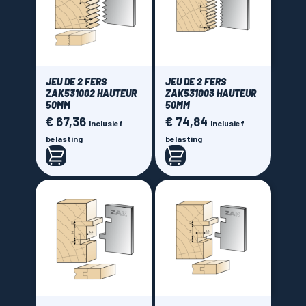
JEU DE 2 FERS
JEU DE 2 FERS
ZAK531002 HAUTEUR
ZAK531003 HAUTEUR
50MM
50MM
€ 67,36
€ 74,84
Prijs
Prijs
Inclusief
Inclusief
belasting
belasting