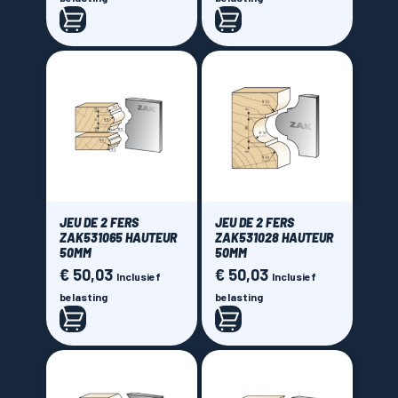
JEU DE 2 FERS
JEU DE 2 FERS
ZAK531065 HAUTEUR
ZAK531028 HAUTEUR
50MM
50MM
€ 50,03
€ 50,03
Prijs
Prijs
Inclusief
Inclusief
belasting
belasting