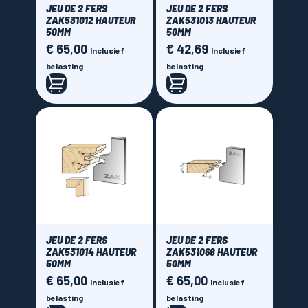
JEU DE 2 FERS
JEU DE 2 FERS
ZAK531012 HAUTEUR
ZAK531013 HAUTEUR
50MM
50MM
€ 65,00
€ 42,69
Prijs
Prijs
Inclusief
Inclusief
belasting
belasting
JEU DE 2 FERS
JEU DE 2 FERS
ZAK531014 HAUTEUR
ZAK531068 HAUTEUR
50MM
50MM
€ 65,00
€ 65,00
Prijs
Prijs
Inclusief
Inclusief
belasting
belasting