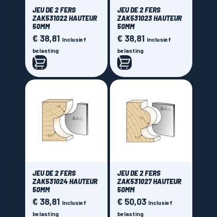
JEU DE 2 FERS
JEU DE 2 FERS
ZAK531022 HAUTEUR
ZAK531023 HAUTEUR
50MM
50MM
€ 38,81
€ 38,81
Prijs
Prijs
Inclusief
Inclusief
belasting
belasting
JEU DE 2 FERS
JEU DE 2 FERS
ZAK531024 HAUTEUR
ZAK531027 HAUTEUR
50MM
50MM
€ 38,81
€ 50,03
Prijs
Prijs
Inclusief
Inclusief
belasting
belasting