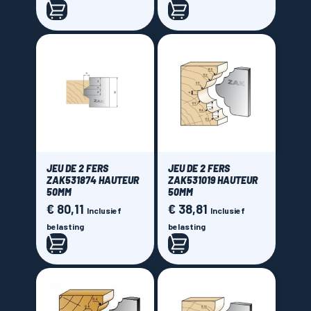
JEU DE 2 FERS
JEU DE 2 FERS
ZAK531874 HAUTEUR
ZAK531019 HAUTEUR
50MM
50MM
€ 80,11
€ 38,81
Prijs
Prijs
Inclusief
Inclusief
belasting
belasting