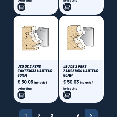
belasting
belasting
JEU DE 2 FERS
JEU DE 2 FERS
ZAK531033 HAUTEUR
ZAK531034 HAUTEUR
50MM
50MM
€ 50,03
€ 50,03
Prijs
Prijs
Inclusief
Inclusief
belasting
belasting

1
2
3
…
6