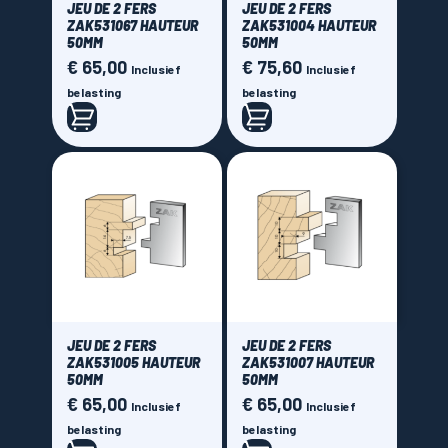
JEU DE 2 FERS
JEU DE 2 FERS
ZAK531067 HAUTEUR
ZAK531004 HAUTEUR
50MM
50MM
€ 65,00
€ 75,60
Prijs
Prijs
Inclusief
Inclusief
belasting
belasting
JEU DE 2 FERS
JEU DE 2 FERS
ZAK531005 HAUTEUR
ZAK531007 HAUTEUR
50MM
50MM
€ 65,00
€ 65,00
Prijs
Prijs
Inclusief
Inclusief
belasting
belasting