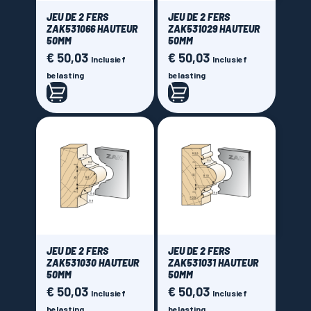
JEU DE 2 FERS
JEU DE 2 FERS
ZAK531066 HAUTEUR
ZAK531029 HAUTEUR
50MM
50MM
€ 50,03
€ 50,03
Prijs
Prijs
Inclusief
Inclusief
belasting
belasting
JEU DE 2 FERS
JEU DE 2 FERS
ZAK531030 HAUTEUR
ZAK531031 HAUTEUR
50MM
50MM
€ 50,03
€ 50,03
Prijs
Prijs
Inclusief
Inclusief
belasting
belasting