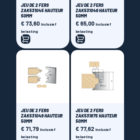
JEU DE 2 FERS
JEU DE 2 FERS
ZAK531045 HAUTEUR
ZAK531046 HAUTEUR
50MM
50MM
€ 73,60
€ 65,00
Prijs
Prijs
Inclusief
Inclusief
belasting
belasting
JEU DE 2 FERS
JEU DE 2 FERS
ZAK531049 HAUTEUR
ZAK531875 HAUTEUR
50MM
50MM
€ 71,79
€ 77,62
Prijs
Prijs
Inclusief
Inclusief
belasting
belasting