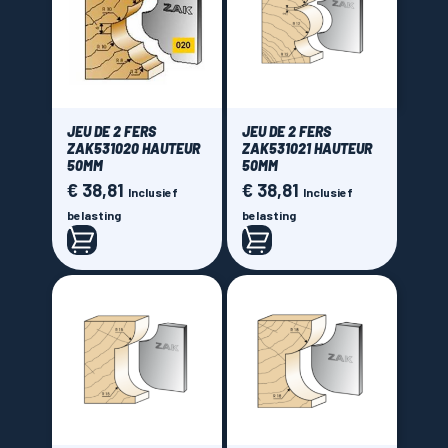
JEU DE 2 FERS
JEU DE 2 FERS
ZAK531020 HAUTEUR
ZAK531021 HAUTEUR
50MM
50MM
€ 38,81
€ 38,81
Prijs
Prijs
Inclusief
Inclusief
belasting
belasting