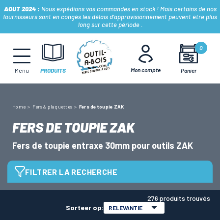
AOUT 2024 :
Nous expédions vos commandes en stock ! Mais certains de nos
fournisseurs sont en congés les délais d'approvisionnement peuvent être plus
long sur cette période .
MÈCHES, FRAISES & FORETS
0
Mon compte
Panier
Menu
PRODUITS
LAMES & DISQUES
Home
Fers & plaquettes
Fers de toupie ZAK
CONSOMMABLES
FERS DE TOUPIE ZAK
Fers de toupie entraxe 30mm pour outils ZAK
OUTILS À MAIN
FILTRER LA RECHERCHE
OUTILS DE TOUPIE
276 produits trouvés
Sorteer op:
RELEVANTIE
FERS & PLAQUETTES