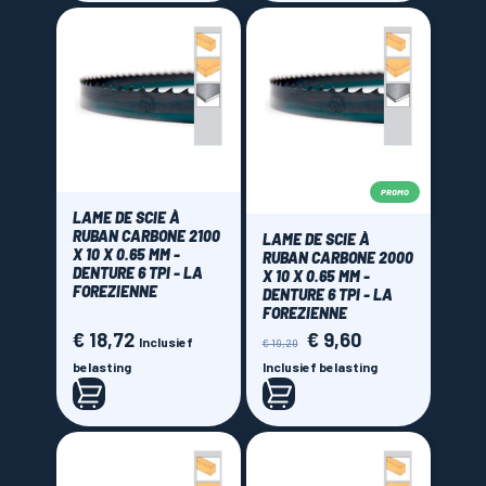
PROMO
LAME DE SCIE À
RUBAN CARBONE 2100
LAME DE SCIE À
X 10 X 0.65 MM -
RUBAN CARBONE 2000
DENTURE 6 TPI - LA
X 10 X 0.65 MM -
FOREZIENNE
DENTURE 6 TPI - LA
FOREZIENNE
€ 18,72
€ 9,60
Prijs
Normale
Prijs
Inclusief
€ 19,20
prijs
belasting
Inclusief belasting