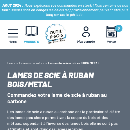
AOUT 2024 :
Nous expédions vos commandes en stock ! Mais certains de nos
fournisseurs sont en congés les délais d'approvisionnement peuvent être plus
long sur cette période .
MÈCHES, FRAISES & FORETS
0
Mon compte
Panier
Menu
PRODUITS
LAMES & DISQUES
Home
Lames scies ruban
Lames de scie à ruban BOIS/METAL
CONSOMMABLES
LAMES DE SCIE À RUBAN
BOIS/METAL
OUTILS À MAIN
Commandez votre lame de scie à ruban au
carbone
OUTILS DE TOUPIE
Les lames de scie à ruban au carbone ont la particularité d'être
des lames peu chère permettant la coupe du bois et des
métaux, cependant à l'inverse des lames bois elle ne sont pas
FERS & PLAQUETTES
affûtable et sont donc des lames jetables.