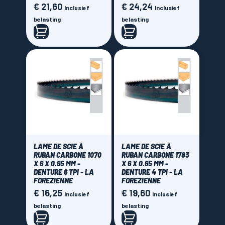
€ 21,60
€ 24,24
Prijs
Prijs
Inclusief
Inclusief
belasting
belasting
LAME DE SCIE À
LAME DE SCIE À
RUBAN CARBONE 1070
RUBAN CARBONE 1783
X 6 X 0.65 MM -
X 6 X 0.65 MM -
DENTURE 6 TPI - LA
DENTURE 4 TPI - LA
FOREZIENNE
FOREZIENNE
€ 16,25
€ 19,60
Prijs
Prijs
Inclusief
Inclusief
belasting
belasting