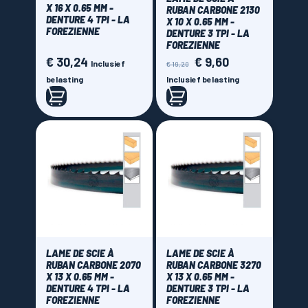
X 16 X 0.65 MM -
RUBAN CARBONE 2130
DENTURE 4 TPI - LA
X 10 X 0.65 MM -
FOREZIENNE
DENTURE 3 TPI - LA
FOREZIENNE
€ 30,24
€ 9,60
Prijs
Normale
Prijs
Inclusief
€ 19,20
prijs
belasting
Inclusief belasting
LAME DE SCIE À
LAME DE SCIE À
RUBAN CARBONE 2070
RUBAN CARBONE 3270
X 13 X 0.65 MM -
X 13 X 0.65 MM -
DENTURE 4 TPI - LA
DENTURE 3 TPI - LA
FOREZIENNE
FOREZIENNE