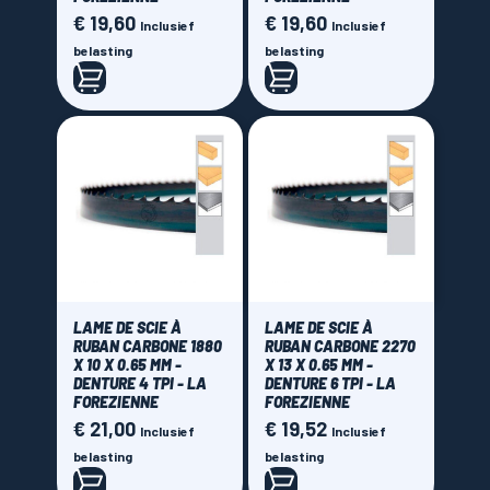
€ 19,60
€ 19,60
Prijs
Prijs
Inclusief
Inclusief
belasting
belasting
LAME DE SCIE À
LAME DE SCIE À
RUBAN CARBONE 1880
RUBAN CARBONE 2270
X 10 X 0.65 MM -
X 13 X 0.65 MM -
DENTURE 4 TPI - LA
DENTURE 6 TPI - LA
FOREZIENNE
FOREZIENNE
€ 21,00
€ 19,52
Prijs
Prijs
Inclusief
Inclusief
belasting
belasting