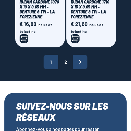
RUBAN CARBONE 1070
RUBAN CARBONE 1710
X 10 X 0.65 MM -
X 13 X 0.65 MM -
DENTURE 8 TPI - LA
DENTURE 8 TPI - LA
FOREZIENNE
FOREZIENNE
€ 16,80
€ 21,60
Prijs
Prijs
Inclusief
Inclusief
belasting
belasting

1
2
SUIVEZ-NOUS SUR LES
RÉSEAUX
Abonnez-vous à nos pages pour rester