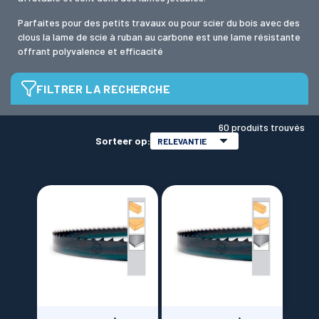
Parfaites pour des petits travaux ou pour scier du bois avec des
clous la lame de scie à ruban au carbone est une lame résistante
LAMES SCIES RUBAN
offrant polyvalence et efficacité
FILTRER LA RECHERCHE
Longueur scie à ruban
60 produits trouvés
Sorteer op:
RELEVANTIE
Breedte
6 mm
(16)
8 mm
(3)
10 mm
(16)
13 mm
(20)
16 mm
(3)