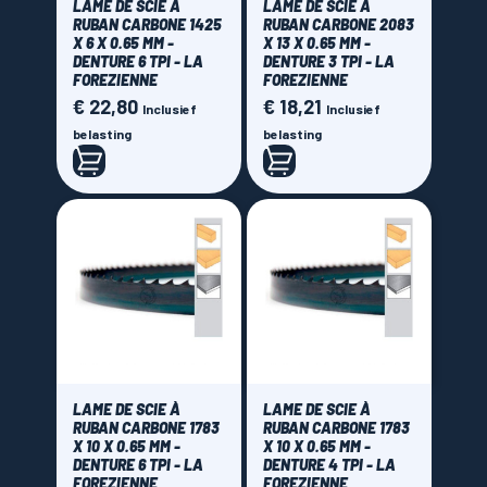
LAME DE SCIE À
LAME DE SCIE À
25 mm
(1)
RUBAN CARBONE 1425
RUBAN CARBONE 2083
X 6 X 0.65 MM -
X 13 X 0.65 MM -
Brand
DENTURE 6 TPI - LA
DENTURE 3 TPI - LA
FOREZIENNE
FOREZIENNE
€ 22,80
€ 18,21
Prijs
Prijs
MFLS La Forezienne
Inclusief
(60)
Inclusief
belasting
belasting
Price
€ 0,00 - € 45,00
LAME DE SCIE À
LAME DE SCIE À
RUBAN CARBONE 1783
RUBAN CARBONE 1783
X 10 X 0.65 MM -
X 10 X 0.65 MM -
DENTURE 6 TPI - LA
DENTURE 4 TPI - LA
FOREZIENNE
FOREZIENNE