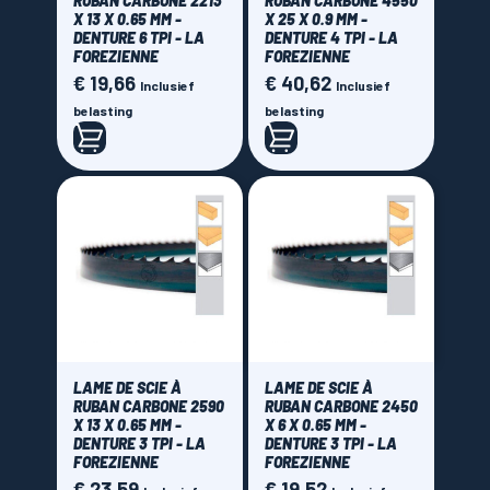
RUBAN CARBONE 2213
RUBAN CARBONE 4550
X 13 X 0.65 MM -
X 25 X 0.9 MM -
DENTURE 6 TPI - LA
DENTURE 4 TPI - LA
FOREZIENNE
FOREZIENNE
€ 19,66
€ 40,62
Prijs
Prijs
Inclusief
Inclusief
belasting
belasting
LAME DE SCIE À
LAME DE SCIE À
RUBAN CARBONE 2590
RUBAN CARBONE 2450
X 13 X 0.65 MM -
X 6 X 0.65 MM -
DENTURE 3 TPI - LA
DENTURE 3 TPI - LA
FOREZIENNE
FOREZIENNE
€ 23,59
€ 19,52
Prijs
Prijs