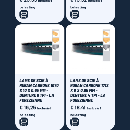
Inclusief
Inclusief
belasting
belasting
LAME DE SCIE À
LAME DE SCIE À
RUBAN CARBONE 1070
RUBAN CARBONE 1712
X 10 X 0.65 MM -
X 8 X 0.65 MM -
DENTURE 6 TPI - LA
DENTURE 4 TPI - LA
FOREZIENNE
FOREZIENNE
€ 16,25
€ 18,41
Prijs
Prijs
Inclusief
Inclusief
belasting
belasting