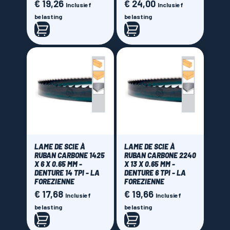
€ 19,26
€ 24,00
Prijs
Prijs
Inclusief
Inclusief
belasting
belasting
LAME DE SCIE À
LAME DE SCIE À
RUBAN CARBONE 1425
RUBAN CARBONE 2240
X 6 X 0.65 MM -
X 13 X 0.65 MM -
DENTURE 14 TPI - LA
DENTURE 6 TPI - LA
FOREZIENNE
FOREZIENNE
€ 17,68
€ 19,66
Prijs
Prijs
Inclusief
Inclusief
belasting
belasting