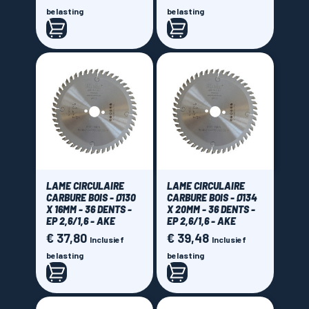
belasting
belasting
LAME CIRCULAIRE
LAME CIRCULAIRE
CARBURE BOIS - Ø130
CARBURE BOIS - Ø134
X 16MM - 36 DENTS -
X 20MM - 36 DENTS -
EP 2,6/1,6 - AKE
EP 2,6/1,6 - AKE
€ 37,80
€ 39,48
Prijs
Prijs
Inclusief
Inclusief
belasting
belasting