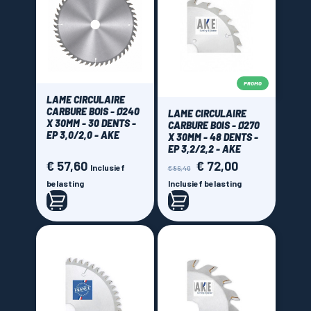
PROMO
LAME CIRCULAIRE
CARBURE BOIS - Ø240
LAME CIRCULAIRE
X 30MM - 30 DENTS -
CARBURE BOIS - Ø270
EP 3,0/2,0 - AKE
X 30MM - 48 DENTS -
EP 3,2/2,2 - AKE
€ 57,60
€ 72,00
Prijs
Normale
Prijs
Inclusief
€ 86,40
prijs
belasting
Inclusief belasting