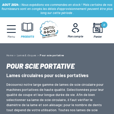
AOUT 2024 :
Nous expédions vos commandes en stock ! Mais certains de nos
fournisseurs sont en congés les délais d'approvisionnement peuvent être plus
long sur cette période .
MÈCHES, FRAISES & FORETS
0
Mon compte
Panier
Menu
PRODUITS
LAMES & DISQUES
Home
Lames & disques
Pour scie portative
CONSOMMABLES
POUR SCIE PORTATIVE
Lames circulaires pour scies portatives
OUTILS À MAIN
Découvrez notre large gamme de lames de scie circulaire pour
machines portatives de haute qualité. Sélectionnées pour leur
OUTILS DE TOUPIE
qualité de coupe et leur longue durée de vie. Afin de bien
sélectionner sa lame de scie circulaire, il faut vérifier le
diamètre de la lame et son alésage; pour le nombre de dents
tout dépend de votre utilisation. Toutes nos lames de scie
FERS & PLAQUETTES