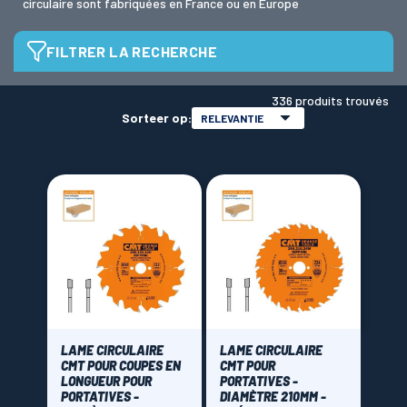
circulaire sont fabriquées en France ou en Europe
FILTRER LA RECHERCHE
LAMES SCIES RUBAN
Diamètre de lame
336 produits trouvés
Sorteer op:
RELEVANTIE
alésage de lame
Epaisseur de rainure
1,8 mm
(4)
Epaisseur
LAME CIRCULAIRE
LAME CIRCULAIRE
CMT POUR COUPES EN
CMT POUR
LONGUEUR POUR
PORTATIVES -
1,5 mm
(13)
PORTATIVES -
DIAMÈTRE 210MM -