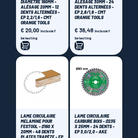
DIAMÈTRE 160MM -
ALÉSAGE 30MM - 24
1,6 mm
(4)
ALÉSAGE 20MM - 12
DENTS ALTERNÉES -
DENTS ALTERNÉES -
EP 2,8/1,8 - CMT
1,7mm
(4)
EP 2,2/1,6 - CMT
ORANGE TOOLS
1,8 mm
(40)
ORANGE TOOLS
€ 20,00
€ 36,48
Prijs
Prijs
2 mm
(8)
Inclusief
Inclusief
belasting
belasting
2,2 mm
(28)
2,3 mm
(1)
2,4 mm
(57)
2,5 mm
(12)
2,6 mm
(42)
2,8 mm
(87)
3 mm
(14)
3,2 mm
(12)
3,5 mm
(1)
LAME CIRCULAIRE
LAME CIRCULAIRE
MELAMINE POUR
CARBURE BOIS - Ø235
3,8 mm
(2)
FESTOOL - Ø160 X
X 25MM - 24 DENTS -
20MM - 48 DENTS
EP 3,0/2,0 - AKE
4,2 mm
(1)
PLATES TRAPÈZE - EP