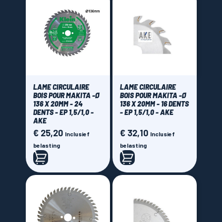
LAME CIRCULAIRE
LAME CIRCULAIRE
BOIS POUR MAKITA -Ø
BOIS POUR MAKITA -Ø
136 X 20MM - 24
136 X 20MM - 16 DENTS
DENTS - EP 1,5/1,0 -
- EP 1,5/1,0 - AKE
AKE
€ 25,20
€ 32,10
Prijs
Prijs
Inclusief
Inclusief
belasting
belasting