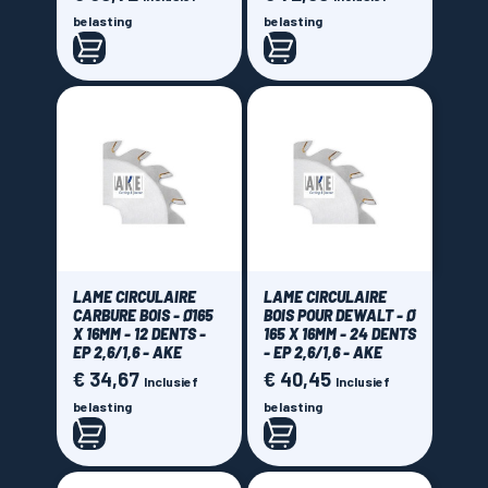
belasting
belasting
LAME CIRCULAIRE
LAME CIRCULAIRE
CARBURE BOIS - Ø165
BOIS POUR DEWALT - Ø
X 16MM - 12 DENTS -
165 X 16MM - 24 DENTS
EP 2,6/1,6 - AKE
- EP 2,6/1,6 - AKE
€ 34,67
€ 40,45
Prijs
Prijs
Inclusief
Inclusief
belasting
belasting