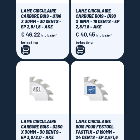
LAME CIRCULAIRE
LAME CIRCULAIRE
CARBURE BOIS - Ø190
CARBURE BOIS - Ø190
X 30MM - 30 DENTS -
X 16MM - 16 DENTS - EP
EP 2,8/1,8 - AKE
2,8/1,8 - AKE
€ 46,22
€ 40,45
Prijs
Prijs
Inclusief
Inclusief
belasting
belasting
LAME CIRCULAIRE
LAME CIRCULAIRE
CARBURE BOIS - Ø230
BOIS POUR FESTOOL
X 30MM - 30 DENTS -
FASTFIX - Ø 190MM -
EP 3,0/2,0 - AKE
24 DENTS - EP 2,6/1,6