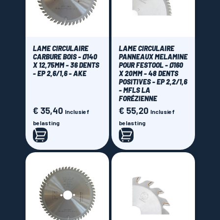
LAME CIRCULAIRE
LAME CIRCULAIRE
CARBURE BOIS - Ø140
PANNEAUX MELAMINE
X 12,75MM - 36 DENTS
POUR FESTOOL - Ø160
- EP 2,6/1,6 - AKE
X 20MM - 48 DENTS
POSITIVES - EP 2,2/1,6
- MFLS LA
FORÉZIENNE
€ 35,40
€ 55,20
Prijs
Prijs
Inclusief
Inclusief
belasting
belasting