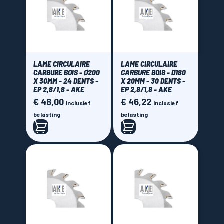
Bosch
(1)
CMT Orange tools
(69)
Freud
(107)
MFLS La Forezienne
(64)
LAME CIRCULAIRE
LAME CIRCULAIRE
RBD Onci
(18)
CARBURE BOIS - Ø200
CARBURE BOIS - Ø180
X 30MM - 24 DENTS -
X 20MM - 30 DENTS -
Sistemi Klein
(16)
EP 2,8/1,8 - AKE
EP 2,8/1,8 - AKE
€ 48,00
€ 46,22
Prijs
Prijs
Inclusief
Inclusief
Price
belasting
belasting
€ 15,00 - € 165,00