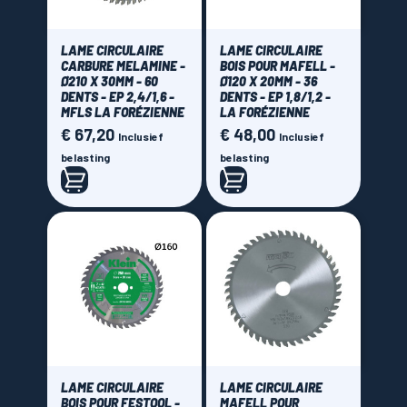
LAME CIRCULAIRE
LAME CIRCULAIRE
CARBURE MELAMINE -
BOIS POUR MAFELL -
Ø210 X 30MM - 60
Ø120 X 20MM - 36
DENTS - EP 2,4/1,6 -
DENTS - EP 1,8/1,2 -
MFLS LA FORÉZIENNE
LA FORÉZIENNE
€ 67,20
€ 48,00
Prijs
Prijs
Inclusief
Inclusief
belasting
belasting
LAME CIRCULAIRE
LAME CIRCULAIRE
BOIS POUR FESTOOL -
MAFELL POUR