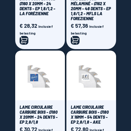
Ø160 X 20MM - 24
MÉLAMINÉ - Ø162 X
DENTS - EP 1,8/1,2 -
20MM - 48 DENTS - EP
LA FORÉZIENNE
1,8/1,2 - MFLS LA
FOREZIENNE
€ 28,32
€ 57,36
Prijs
Prijs
Inclusief
Inclusief
belasting
belasting
LAME CIRCULAIRE
LAME CIRCULAIRE
CARBURE BOIS - Ø180
CARBURE BOIS - Ø180
X 20MM - 24 DENTS -
X 16MM - 54 DENTS -
EP 2,8/1,8
EP 2,8/1,8 - AKE
€ 30,72
€ 72,80
Prijs
Prijs
Inclusief
Inclusief