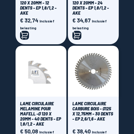
120 X 20MM - 12
120 X 20MM - 24
DENTS - EP 1,8/1,2 -
DENTS - EP 1,8/1,2 -
AKE
AKE
€ 32,74
€ 34,67
Prijs
Prijs
Inclusief
Inclusief
belasting
belasting
LAME CIRCULAIRE
LAME CIRCULAIRE
MELAMINE POUR
CARBURE BOIS - Ø125
MAFELL -Ø 120 X
X 12,75MM - 30 DENTS
20MM - 40 DENTS - EP
- EP 2,6/1,6 - AKE
1,8/1,2 - AKE
€ 50,08
€ 38,40
Prijs
Prijs
Inclusief
Inclusief