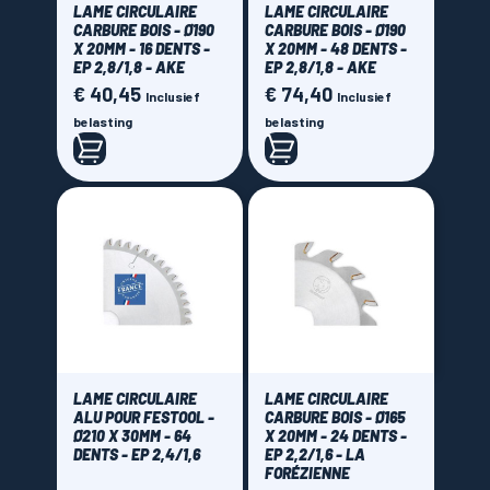
LAME CIRCULAIRE
LAME CIRCULAIRE
CARBURE BOIS - Ø190
CARBURE BOIS - Ø190
X 20MM - 16 DENTS -
X 20MM - 48 DENTS -
EP 2,8/1,8 - AKE
EP 2,8/1,8 - AKE
€ 40,45
€ 74,40
Prijs
Prijs
Inclusief
Inclusief
belasting
belasting
LAME CIRCULAIRE
LAME CIRCULAIRE
ALU POUR FESTOOL -
CARBURE BOIS - Ø165
Ø210 X 30MM - 64
X 20MM - 24 DENTS -
DENTS - EP 2,4/1,6
EP 2,2/1,6 - LA
FORÉZIENNE