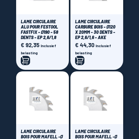
LAME CIRCULAIRE
LAME CIRCULAIRE
ALU POUR FESTOOL
CARBURE BOIS - Ø120
FASTFIX - Ø190 - 58
X 20MM - 30 DENTS -
DENTS - EP 2,6/1,8
EP 2,6/1,6 - AKE
€ 92,35
€ 44,30
Prijs
Prijs
Inclusief
Inclusief
belasting
belasting
LAME CIRCULAIRE
LAME CIRCULAIRE
BOIS POUR MAFELL -Ø
BOIS POUR MAFELL -Ø