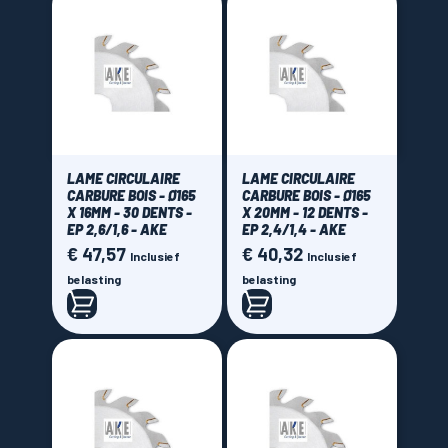
LAME CIRCULAIRE
LAME CIRCULAIRE
CARBURE BOIS - Ø165
CARBURE BOIS - Ø165
X 16MM - 30 DENTS -
X 20MM - 12 DENTS -
EP 2,6/1,6 - AKE
EP 2,4/1,4 - AKE
€ 47,57
€ 40,32
Prijs
Prijs
Inclusief
Inclusief
belasting
belasting