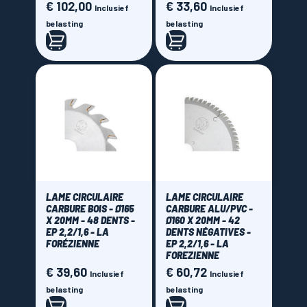
€ 102,00
€ 33,60
Prijs
Prijs
Inclusief
Inclusief
belasting
belasting
LAME CIRCULAIRE
LAME CIRCULAIRE
CARBURE BOIS - Ø165
CARBURE ALU/PVC -
X 20MM - 48 DENTS -
Ø160 X 20MM - 42
EP 2,2/1,6 - LA
DENTS NÉGATIVES -
FORÉZIENNE
EP 2,2/1,6 - LA
FOREZIENNE
€ 39,60
€ 60,72
Prijs
Prijs
Inclusief
Inclusief
belasting
belasting