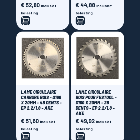
€ 52,80
€ 44,88
Prijs
Prijs
Inclusief
Inclusief
belasting
belasting
LAME CIRCULAIRE
LAME CIRCULAIRE
CARBURE BOIS - Ø160
BOIS POUR FESTOOL -
X 20MM - 48 DENTS -
Ø160 X 20MM - 28
EP 2,2/1,8 - AKE
DENTS - EP 2,2/1,8 -
AKE
€ 51,60
€ 49,92
Prijs
Prijs
Inclusief
Inclusief
belasting
belasting