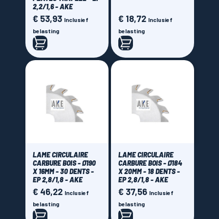
4,5 mm
2,2/1,6 - AKE
(1)
€ 53,93
€ 18,72
Prijs
Prijs
Inclusief
Inclusief
Nombre de dents
belasting
belasting
12 dents
(15)
14 dents
(3)
16 dents
(11)
18 dents
(5)
20 dents
(7)
24 dents
(86)
28 dents
(5)
30 dents
(17)
LAME CIRCULAIRE
LAME CIRCULAIRE
CARBURE BOIS - Ø190
CARBURE BOIS - Ø184
32 dents
(6)
X 16MM - 30 DENTS -
X 20MM - 18 DENTS -
EP 2,8/1,8 - AKE
EP 2,8/1,8 - AKE
34 dents
(1)
€ 46,22
€ 37,56
Prijs
Prijs
Inclusief
Inclusief
36 dents
(48)
belasting
belasting
40 dents
(21)