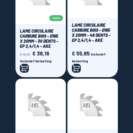
PROMO
LAME CIRCULAIRE
CARBURE BOIS - Ø165
LAME CIRCULAIRE
X 20MM - 48 DENTS -
CARBURE BOIS - Ø165
EP 2,4/1,4 - AKE
X 20MM - 30 DENTS -
EP 2,4/1,4 - AKE
€ 38,16
€ 55,85
Normale
Prijs
Prijs
Inclusief
€ 48,00
prijs
Inclusief belasting
belasting