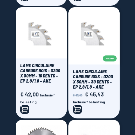
PROMO
LAME CIRCULAIRE
CARBURE BOIS - Ø200
LAME CIRCULAIRE
X 30MM - 16 DENTS -
CARBURE BOIS - Ø200
EP 2,8/1,8 - AKE
X 30MM - 30 DENTS -
EP 2,8/1,8 - AKE
€ 42,00
€ 45,43
Prijs
Normale
Prijs
Inclusief
€ 57,60
prijs
belasting
Inclusief belasting