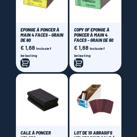
Bosch
(5)
Leman
(10)
Wolfcraft
(1)
EPONGE À PONCER À
COPY OF EPONGE À
MAIN 4 FACES - GRAIN
PONCER À MAIN 4
DE 60
FACES - GRAIN DE 60
Price
€ 1,68
€ 1,68
Prijs
Prijs
Inclusief
Inclusief
belasting
belasting
€ 0,00 - € 75,00
CALE À PONCER
LOT DE 10 ABRASIFS