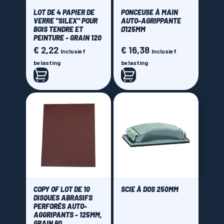
LOT DE 4 PAPIER DE
PONCEUSE À MAIN
VERRE "SILEX" POUR
AUTO-AGRIPPANTE
BOIS TENDRE ET
Ø125MM
PEINTURE - GRAIN 120
€ 2,22
€ 16,38
Prijs
Prijs
Inclusief
Inclusief
belasting
belasting
COPY OF LOT DE 10
SCIE À DOS 250MM
DISQUES ABRASIFS
PERFORÉS AUTO-
AGGRIPANTS - 125MM,
GRAIN 60