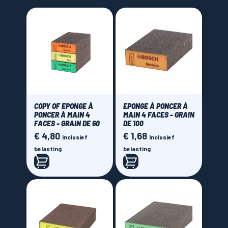
Feuilles abrasives
(5)
Cale à poncer
(5)
LAMES SCIES RUBAN
Dimensions
Grain
COPY OF EPONGE À
EPONGE À PONCER À
PONCER À MAIN 4
MAIN 4 FACES - GRAIN
FACES - GRAIN DE 60
DE 100
40
(2)
€ 4,80
€ 1,68
Prijs
Prijs
Inclusief
Inclusief
60
(2)
belasting
belasting
80
(3)
100
(1)
120
(3)
180
(1)
Brand