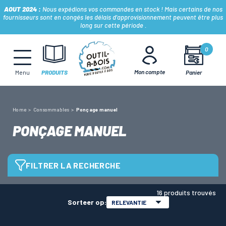
AOUT 2024 :
Nous expédions vos commandes en stock ! Mais certains de nos
fournisseurs sont en congés les délais d'approvisionnement peuvent être plus
long sur cette période .
MÈCHES, FRAISES & FORETS
0
Mon compte
Panier
Menu
PRODUITS
LAMES & DISQUES
Home
Consommables
Ponçage manuel
CONSOMMABLES
PONÇAGE MANUEL
OUTILS À MAIN
FILTRER LA RECHERCHE
OUTILS DE TOUPIE
type d'abrasif
16 produits trouvés
Sorteer op:
RELEVANTIE
Ponceuse
(1)
FERS & PLAQUETTES
Eponges
(4)