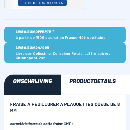
TOON BEOORDELINGEN
LIVRAISON OFFERTE *
à partir de 150€ d’achat en France Métropolitaine
LIVRAISON 24/48H
Livraison Colissimo, Colissimo Relais, Lettre suivie ,
Chronopost 24h
OMSCHRIJVING
PRODUCTDETAILS
FRAISE A FEUILLURER A PLAQUETTES QUEUE DE 8
MM
caractéristiques de cette fraise CMT :