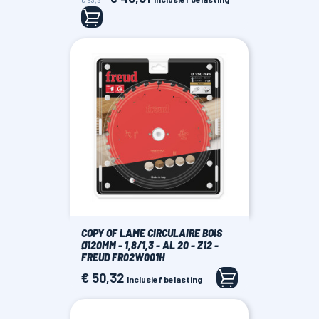
€ 63,31
prijs
COPY OF LAME CIRCULAIRE BOIS
Ø120MM - 1,8/1,3 - AL 20 - Z12 -
FREUD FR02W001H
€ 50,32
Prijs
Inclusief belasting