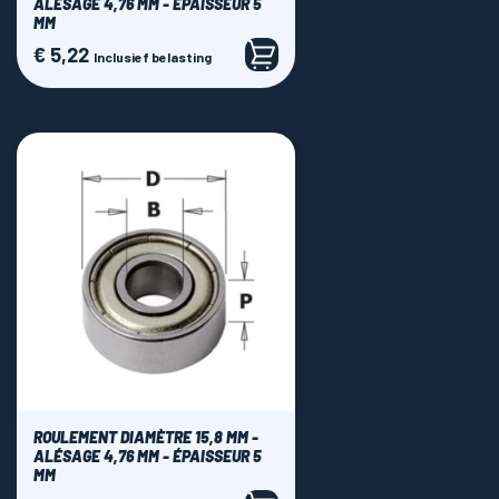
ALÉSAGE 4,76 MM - ÉPAISSEUR 5
MM
€ 5,22
Prijs
Inclusief belasting
ROULEMENT DIAMÈTRE 15,8 MM -
ALÉSAGE 4,76 MM - ÉPAISSEUR 5
MM