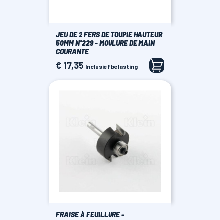
JEU DE 2 FERS DE TOUPIE HAUTEUR
50MM N°229 - MOULURE DE MAIN
COURANTE
€ 17,35
Prijs
Inclusief belasting
FRAISE À FEUILLURE -