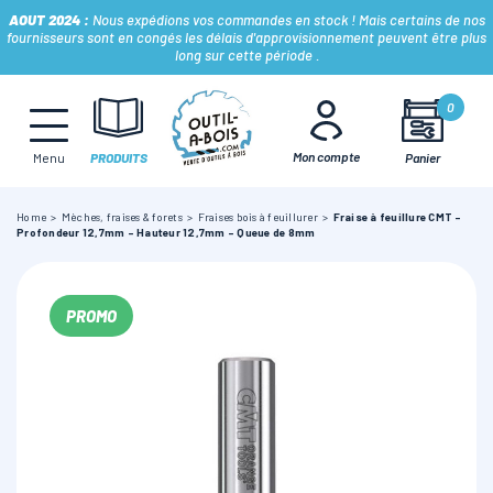
AOUT 2024 :
Nous expédions vos commandes en stock ! Mais certains de nos
fournisseurs sont en congés les délais d'approvisionnement peuvent être plus
long sur cette période .
MÈCHES, FRAISES & FORETS
0
Mon compte
Panier
Menu
PRODUITS
LAMES & DISQUES
Home
Mèches, fraises & forets
Fraises bois à feuillurer
Fraise à feuillure CMT -
Profondeur 12,7mm - Hauteur 12,7mm - Queue de 8mm
CONSOMMABLES
PROMO
OUTILS À MAIN
OUTILS DE TOUPIE
FERS & PLAQUETTES