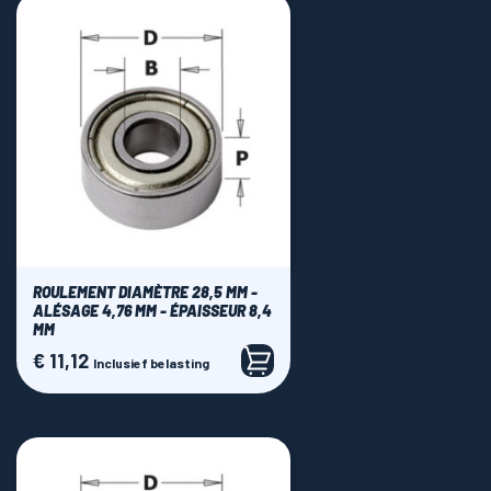
ROULEMENT DIAMÈTRE 28,5 MM -
ALÉSAGE 4,76 MM - ÉPAISSEUR 8,4
MM
€ 11,12
Prijs
Inclusief belasting