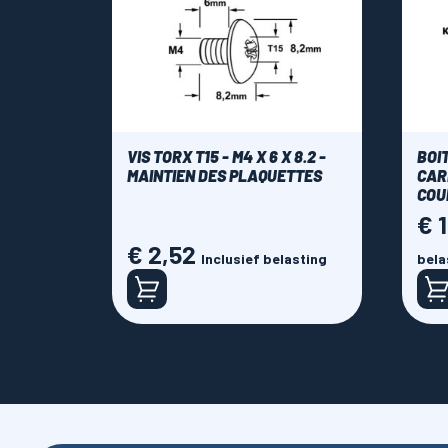
VIS TORX T15 - M4 X 6 X 8.2 -
BOI
MAINTIEN DES PLAQUETTES
CARB
COU
€ 
Prijs
€ 2,52
Prijs
Inclusief belasting
bela