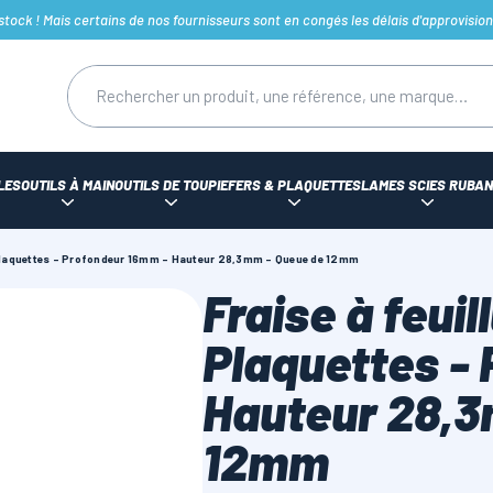
ck ! Mais certains de nos fournisseurs sont en congés les délais d'approvision
LES
OUTILS À MAIN
OUTILS DE TOUPIE
FERS & PLAQUETTES
LAMES SCIES RUBAN
 Plaquettes - Profondeur 16mm - Hauteur 28,3mm - Queue de 12mm
Fraise à feuil
Plaquettes -
Hauteur 28,3
12mm