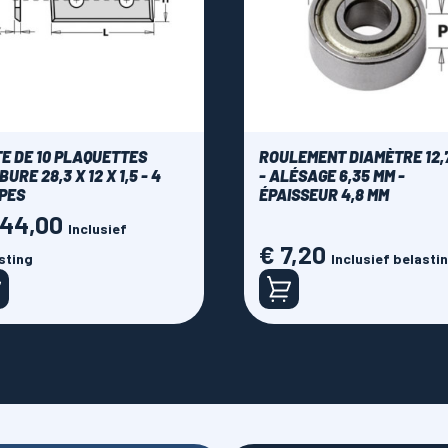
TE DE 10 PLAQUETTES
ROULEMENT DIAMÈTRE 12,
URE 28,3 X 12 X 1,5 - 4
- ALÉSAGE 6,35 MM -
PES
ÉPAISSEUR 4,8 MM
144,00
Inclusief
€ 7,20
Prijs
sting
Inclusief belasti