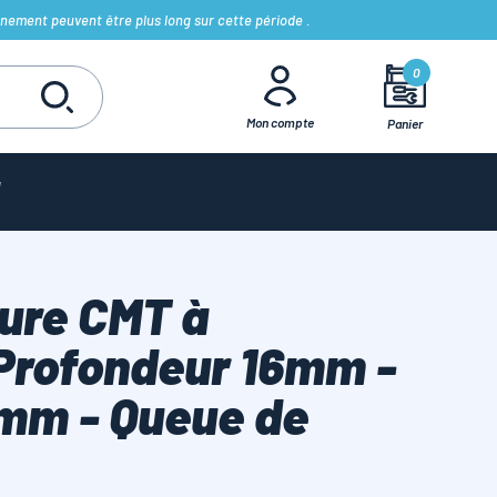
nement peuvent être plus long sur cette période .
0
Mon compte
Panier
lure CMT à
 Profondeur 16mm -
mm - Queue de