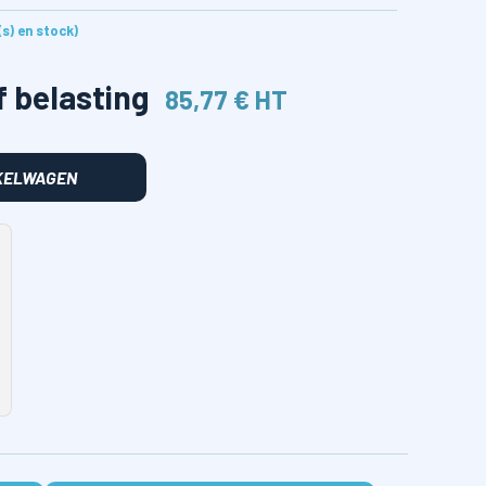
e(s) en stock)
f belasting
85,77 € HT
NKELWAGEN