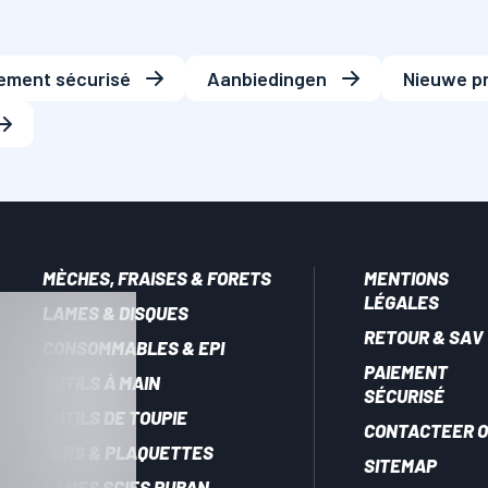
ement sécurisé
Aanbiedingen
Nieuwe p
MÈCHES, FRAISES & FORETS
MENTIONS
LÉGALES
LAMES & DISQUES
RETOUR & SAV
CONSOMMABLES & EPI
PAIEMENT
OUTILS À MAIN
SÉCURISÉ
OUTILS DE TOUPIE
CONTACTEER 
FERS & PLAQUETTES
SITEMAP
LAMES SCIES RUBAN