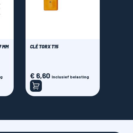
7 MM
CLÉ TORX T15
€ 6,60
Prijs
ng
Inclusief belasting