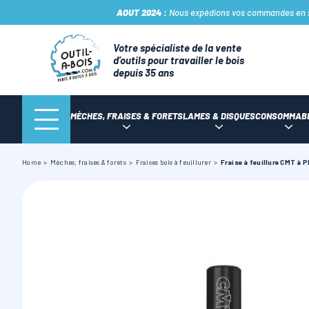
AOUT 2024 :
Nous expédions vos commandes en sto
Votre spécialiste de la vente
d’outils pour travailler le bois
depuis 35 ans
MÈCHES, FRAISES & FORETS
LAMES & DISQUES
CONSOMMAB
Home
Mèches, fraises & forets
Fraises bois à feuillurer
Fraise à feuillure CMT à