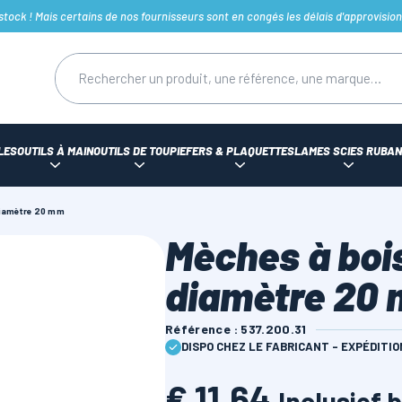
ck ! Mais certains de nos fournisseurs sont en congés les délais d'approvision
LES
OUTILS À MAIN
OUTILS DE TOUPIE
FERS & PLAQUETTES
LAMES SCIES RUBAN
diamètre 20 mm
Mèches à boi
diamètre 20
Référence : 537.200.31
DISPO CHEZ LE FABRICANT - EXPÉDITI
€ 11,64
Inclusief 