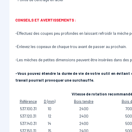
CONSEILS ET AVERTISSEMENTS :
-Effectuez des coupes peu profondes en laissant refroidir la mèche 
-Enlevez les copeaux de chaque trou avant de passer au prochain.
-Les mèches de petites dimensions peuvent être insérées dans des pe
-Vous pouvez étendre la durée de vie de votre outil en évitan
travail pourrait provoquer une surchauffe.
Vitesse de rotation recommand
Référence
D (mm)
Bois tendre
Bois 
537.100.31
10
2400
700
537.120.31
12
2400
500
537.140.31
14
2400
500
537.150.31
15
2400
500