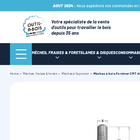
AOUT 2024 :
Nous expédions vos commandes en sto
Votre spécialiste de la vente
d’outils pour travailler le bois
depuis 35 ans
MÈCHES, FRAISES & FORETS
LAMES & DISQUES
CONSOMMAB
Home
Mèches, fraises & forets
Mèches à façonner
Mèches à bois Forstner CMT 