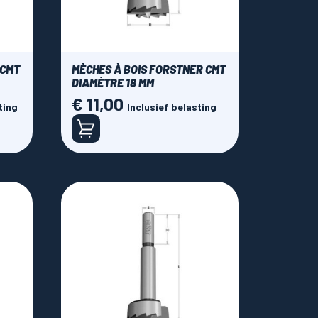
 CMT
MÈCHES À BOIS FORSTNER CMT
DIAMÈTRE 18 MM
€ 11,00
Prijs
ting
Inclusief belasting