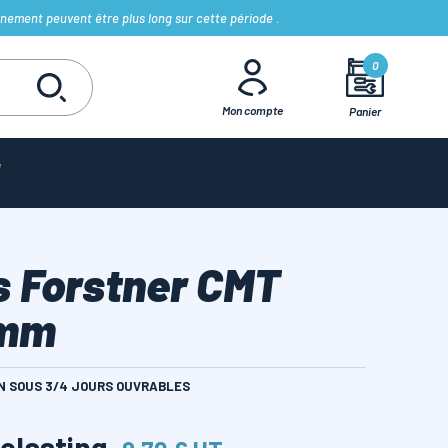
nement peuvent être plus long sur cette période .
0
Mon compte
Panier
s Forstner CMT
 mm
ON SOUS 3/4 JOURS OUVRABLES
belasting