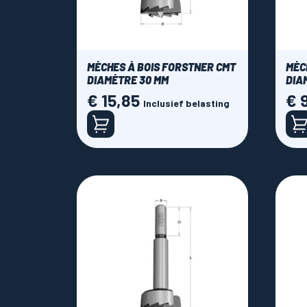
MÈCHES À BOIS FORSTNER CMT
MÈC
DIAMÈTRE 30 MM
DIA
€ 15,85
€ 
Prijs
Prijs
Inclusief belasting