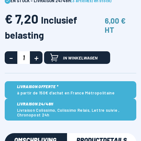
EN STOCK - LIVRAISON 24/48H
(3 article(s) en stock)
€ 7,20
Inclusief
6,00 €
HT
belasting
IN WINKELWAGEN
LIVRAISON OFFERTE *
à partir de 150€ d’achat en France Métropolitaine
LIVRAISON 24/48H
Livraison Colissimo, Colissimo Relais, Lettre suivie ,
Chronopost 24h
OMSCHRIJVING
PRODUCTDETAILS