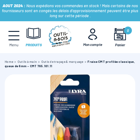
AOUT 2024 :
Nous expédions vos commandes en stock ! Mais certains de nos
fournisseurs sont en congés les délais d'approvisionnement peuvent être plus
long sur cette période .
MÈCHES, FRAISES & FORETS
0
Mon compte
Panier
Menu
PRODUITS
LAMES & DISQUES
Home
Outils à main
Outis de traçage & marquage
Fraise CMT profilée classique,
queue de 6mm - CMT 765.101.11
CONSOMMABLES
OUTILS À MAIN
OUTILS DE TOUPIE
FERS & PLAQUETTES